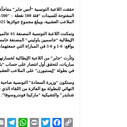
شركة “جالكسي أوتوميش
حققت اللاعبة التونسية “أنس جابر” مفاجأة
شركة “علاء دعبول للكيم
شركة “عكاظ” للإمداد: 
الملاعب العشبية، ويبلغ مجموع جوائزها 925 ألف يورو.
وتمكنت اللاعبة ا
الإيطالية “جاسمين باوليني” المصنفة خامس
بواقع: 6-1 و 6-3 في المباراة التي جمعتهما، أمس الأربعاء.
مباريات، لتحقق أول انتصار على حساب “باول
في بطولة “إيستبورن” على الملاعب العشبية عا
النهائي للبطولة مع الفائزة من اللقاء الذي
شنايدر” والتشيكية “ماركيتا فوندروسوفا”.
Te
W
P
T
F
C