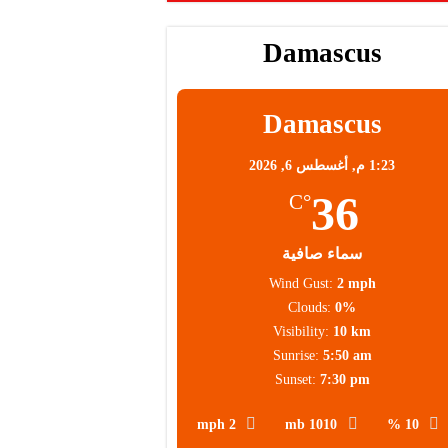
محلية
Damascus
Damascus
1:23 م,
أغسطس 6, 2026
36
°C
سماء صافية
Wind Gust:
2 mph
Clouds:
0%
Visibility:
10 km
Sunrise:
5:50 am
Sunset:
7:30 pm
2 mph
1010 mb
10 %