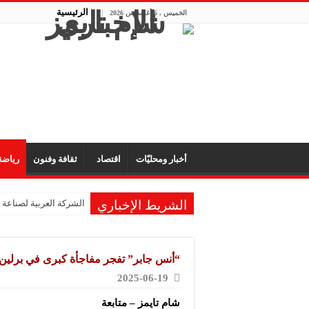
الرئيسية
الخميس , 6 أغسطس 2026
أخبار ومحليّات
اقتصاد
ثقافة وفنون
رياض
الشريط الإخباري
الشركة العربية لصناعة
شركة “KMP” للصناعات البلاستيكية: المعارض تفتح آفاق التعاون والتعريف بجودة المنتج السوري
شركة “فيرتيكس ماكينا”
“أنس جابر” تفجر مفاجأة كبرى في برلين
شركة “سوريا بلاست”: ال
2025-06-19
شركة “كاربوباتش”: الم
شام تايمز – متابعة