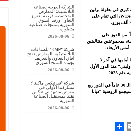
ن”: المعارض المتخصصة تساهم في دعم الصناعة السورية وتعزيز حضور المنتجات ال
الشركة العربية لصناعة
 كبرى في بطولة برلين
البلاستيك: المعارض
اويات”: نحرص على توفير مواد أولية عالية الجودة لدعم الصناعة المحلية
المتخصصة فرصة لتعزيز
المفتوحة للسيدات “فئة 500 نقطة – WTA-500″، التي تقام على
التعاون ورفد السوق
مشاركتنا في المعرض خطوة للتوسع وتعزيز حضورنا في السوق
السورية بمنتجات صناعية
متطورة
لتونسية المصنفة 61 عالمياً، من الفوز على
2026-08-06
ة، بمجموعتين متتاليتين
شركة “KMP” للصناعات
البلاستيكية: المعارض تفتح
آفاق التعاون والتعريف
وثأرت “جابر” من اللاعبة الإيطالية لخسارتها أمامها في آخر 3
بجودة المنتج السوري
يني” منذ الدور الأول
2026-08-06
م 2023.
شركة “فيرتيكس ماكينا”:
وستكون “وزيرة السعادة” التونسية صاحبة الـ 30 عاماً في الدور ربع
مشاركتنا الأولى في
 سيجمع الروسية “ديانا
معرض مشهداني تعكس
ثقتنا بمستقبل الصناعة
السورية
2026-08-06
S
E