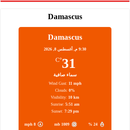
Damascus
Damascus
9:30 م,
أغسطس 8, 2026
31
°C
سماء صافية
Wind Gust:
11 mph
Clouds:
0%
Visibility:
10 km
Sunrise:
5:51 am
Sunset:
7:29 pm
8 mph
1009 mb
24 %