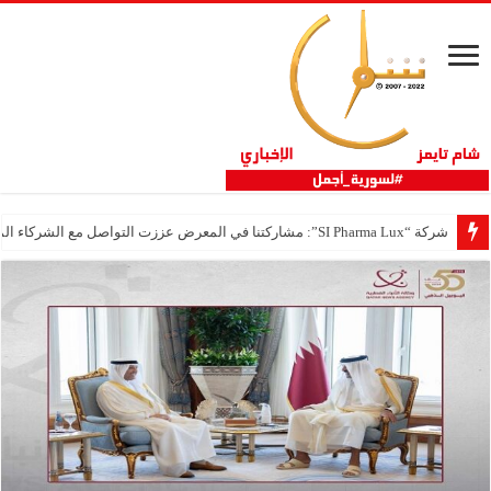
شركة “SI Pharma Lux”: مشاركتنا في المعرض عززت التواصل مع الشركاء المحليين والدوليين