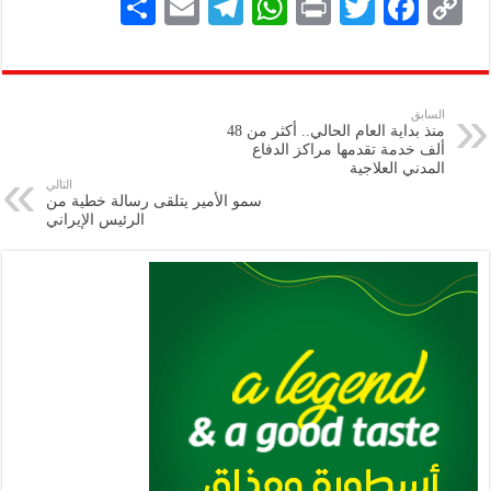
S
E
Te
W
P
T
F
C
h
m
le
h
ri
wi
ac
o
ar
ai
gr
at
nt
tt
eb
p
e
l
a
s
er
oo
y
السابق
منذ بداية العام الحالي.. ­­أكثر من 48
m
A
k
Li
ألف خدمة تقدمها مراكز الدفاع
المدني العلاجية
p
n
التالي
سمو الأمير يتلقى رسالة خطية من
p
k
الرئيس الإيراني