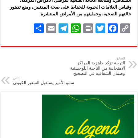
المشافي، ومتابعة الحالة الصحية لمرضى الأمراض المزمنة،
وقياس العلامات الحيوية للحفاظ على صحة المدنيين، ومنع تدهور
حالتهم الصحية، وحمايتهم من الأمراض المنتشرة.
S
E
Te
W
P
T
F
C
h
m
le
h
ri
wi
ac
o
ar
ai
gr
at
nt
tt
eb
p
e
l
a
s
er
oo
y
السابق
التربية تؤكد جاهزية المراكز
m
A
k
Li
الامتحانية من الناحية اللوجستية
وضمان الشفافية في التصحيح
p
n
التالي
سمو الأمير يستقبل السفير الكويتي
p
k