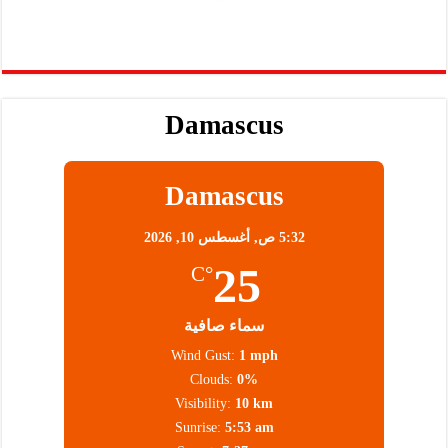
Damascus
Damascus
5:32 ص,
أغسطس 10, 2026
25
°C
سماء صافية
Wind Gust:
1 mph
Clouds:
0%
Visibility:
10 km
Sunrise:
5:53 am