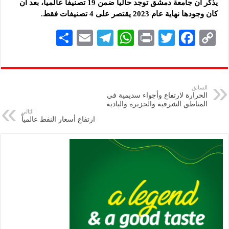
يذكر أن جامعة دمشق توجد حالياً ضمن ‌‏19 تصنيفاً عالمياً، بعد أن
‏كان وجودها نهاية عام 2023 يقتصر على 4 ‏تصنيفات فقط.
S
E
Te
W
P
T
F
C
h
m
le
h
ri
wi
ac
o
ar
ai
gr
at
nt
tt
eb
p
e
l
a
s
er
oo
y
السابق
الحرارة لارتفاع وأجواء سديمية في
m
A
k
Li
المناطق الشرقية والجزيرة والبادية
التالي
p
n
ارتفاع أسعار النفط عالمياً
p
k