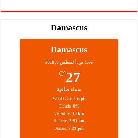
Damascus
Damascus
1:02 ص,
أغسطس 8, 2026
27
°C
سماء صافية
Wind Gust:
4 mph
Clouds:
0%
Visibility:
10 km
Sunrise:
5:51 am
Sunset:
7:29 pm