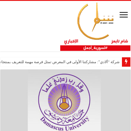
شركة “ألادي”: مشاركتنا الأولى في المعرض تمثل فرصة مهمة للتعريف بمنتجاتنا