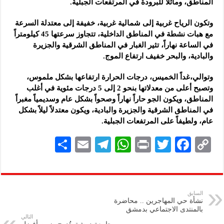
المناطق، ومائلاً للبرودة في المرتفعات الجبلية.
وتكون الرياح غربية إلى شمالية غربية، خفيفة إلى معتدلة السرعة
مع هبات نشطة في المناطق الداخلية، تتجاوز سرعتها 45 كيلومتراً
في الساعة نهاراً، تثير الغبار في المناطق الشرقية والجزيرة
والبادية، والبحر خفيف ارتفاع الموج.
وتوالي،غداً الخميس، درجات الحرارة ارتفاعها بشكل ملموس،
وتصبح أعلى من معدلاتها بنحو 2 إلى 5 درجات مئوية في أغلب
المناطق، ويكون الجو حاراً نهاراً وصحواً بشكل عام وسديمياً مغبراً
في المناطق الشرقية والجزيرة والبادية، ويكون معتدلاً ليلاً بشكل
عام، ولطيفاً على المرتفعات الجبلية.
S
E
Te
W
P
T
F
C
h
m
le
h
ri
wi
ac
o
ar
ai
gr
at
nt
tt
eb
p
e
l
a
s
er
oo
y
السابق
نشأة حي المهاجرين .. محاضرة
m
A
k
Li
بالمنتدى الاجتماعي بدمشق
التالي