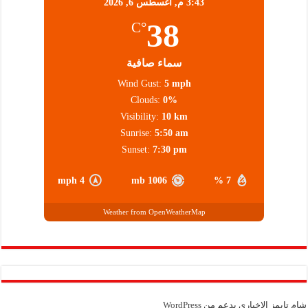
3:43 م,
أغسطس 6, 2026
38
°C
سماء صافية
Wind Gust:
5 mph
Clouds:
0%
Visibility:
10 km
Sunrise:
5:50 am
Sunset:
7:30 pm
4 mph
1006 mb
7 %
Weather from OpenWeatherMap
شام تايمز الإخباري بدعم من
WordPress