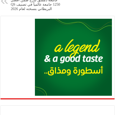
p
n
جامعة دمشق تُدرج ضمن أفضل
1250 جامعة عالمياً في تصنيف QS
p
k
البريطاني بنسخته لعام 2026