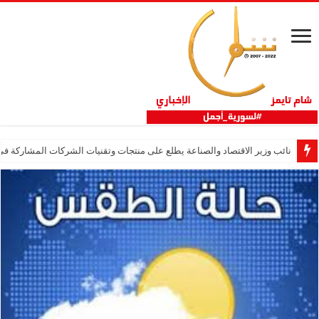
نائب وزير الاقتصاد والصناعة يطلع على منتجات وتقنيات الشركات المشاركة في “ثلاثية 