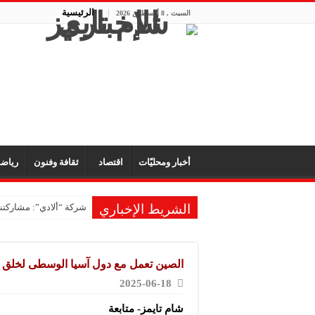
الرئيسية
السبت , 8 أغسطس 2026
أخبار ومحليّات
اقتصاد
ثقافة وفنون
رياض
الشريط الإخباري
شركة “ألادي”: مشاركتنا
الصين تعمل مع دول آسيا الوسطى لخلق ا
2025-06-18
شام تايمز- متابعة