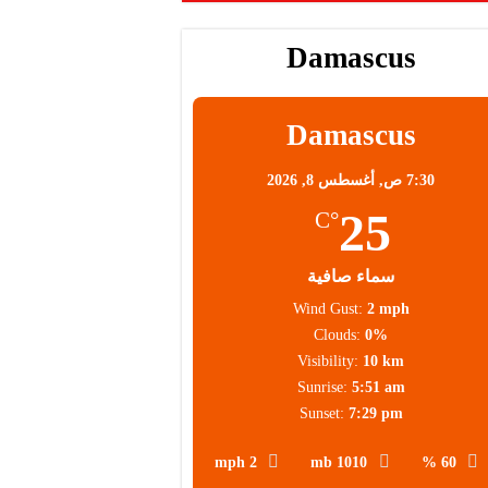
Damascus
Damascus
7:30 ص,
أغسطس 8, 2026
25
°C
سماء صافية
Wind Gust:
2 mph
Clouds:
0%
Visibility:
10 km
Sunrise:
5:51 am
Sunset:
7:29 pm
2 mph
1010 mb
60 %