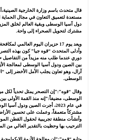
قال متحدث باسم وزارة الخارجية الصينية،أم
مستعدة لتعميق التعاون في مجال الحماية الإ
دول آسيا الوسطى وبقية العالم لخلق المز
مشترك لتحويل الصحراء إلى واحة.
ويعد يوم 17 حزيران اليوم العالمي لم
وأدلى المتحدث “قوه جيا” كون بهذه الت
دوري عندما طلب منه مزيداً من التفاصيل 
بين الصين ودول آسيا الوسطى لمعالجة الأز
آرال، وهو تعاون يجلب الأمل الأخضر إلى “ا
الوسطى.
وقال “قوه”:”إن التصحر يمثل تحدياً لكل م
الوسطى، مضيفاً:”إنه منذ القمة الأولى بي
في عام 2023، أجرت الصين ودول آسيا
مشتركاً متعمقاً، وعملت على تحسين الأراضي
وأنشأت منطقة تجريبية لحقول القطن الموفر
الترحيب بها وحظيت بالتقدير العالي من الم
وتابع “قوه”:”إن معالجة الأزمة الإيكولوجية 