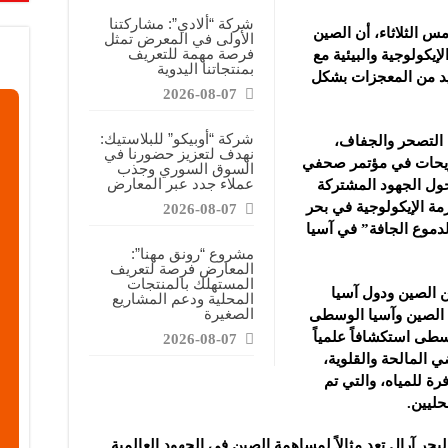
شركة “ألادي”: مشاركتنا
س الثلاثاء، أن الصين
الأولى في المعرض تمثل
فرصة مهمة للتعريف
يكولوجية والبيئية مع
بمنتجاتنا اليدوية
يد من المعجزات بشكل
2026-08-07
شركة “أوبيكو” للبلاستيك:
كافحة التصحر والجفاف،
نهدف لتعزيز حضورنا في
صريحات في مؤتمر صحفي
السوق السوري وجذب
عملاء جدد عبر المعارض
حول الجهود المشتركة
مة الإيكولوجية في بحر
2026-08-07
لدموع الجافة” في آسيا
مشروع “رونق مهنا”:
المعارض فرصة لتعريف
المستهلك بالمنتجات
ن الصين ودول آسيا
المحلية ودعم المشاريع
الصغيرة
ن الصين وآسيا الوسطى
 الوسطى استكشافاً علمياً
2026-08-07
 المالحة والقلوية،
ة للمياه، والتي تم
حليين.
لبحر آرال تعد مثالاً لمساهمة الصين في الجهود العالمية