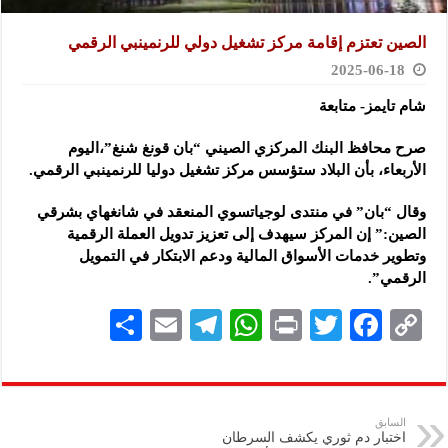
الصين تعتزم إقامة مركز تشغيل دولي للرنمينبي الرقمي
2025-06-18
شام تايمز- متابعة
صرح محافظ البنك المركزي الصيني “بان قونغ شنغ”،اليوم
الأربعاء، بأن البلاد ستؤسس مركز تشغيل دوليا للرنمينبي الرقمي.
وقال “بان” في منتدى لوجياتسوي المنعقد في شانغهاي بشرقي
الصين:” إن المركز سيهدف إلى تعزيز تدويل العملة الرقمية
وتطوير خدمات الأسواق المالية ودعم الابتكار في التمويل
الرقمي”.
S
E
Te
W
P
T
F
C
h
m
le
h
ri
wi
ac
o
ar
ai
gr
at
nt
tt
eb
p
e
l
a
s
er
oo
y
السابق
اختبار دم ثوري يكشف السرطان