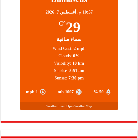
10:57 م,
أغسطس 7, 2026
29
°C
سماء صافية
Wind Gust:
2 mph
Clouds:
0%
Visibility:
10 km
Sunrise:
5:51 am
Sunset:
7:30 pm
1 mph
1007 mb
50 %
Weather from OpenWeatherMap