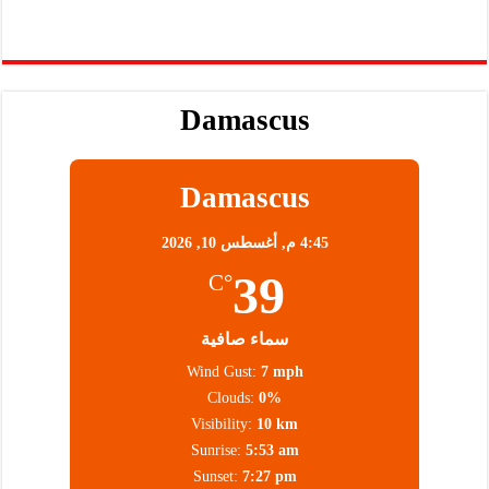
Damascus
Damascus
4:45 م,
أغسطس 10, 2026
39
°C
سماء صافية
Wind Gust:
7 mph
Clouds:
0%
Visibility:
10 km
Sunrise:
5:53 am
Sunset:
7:27 pm