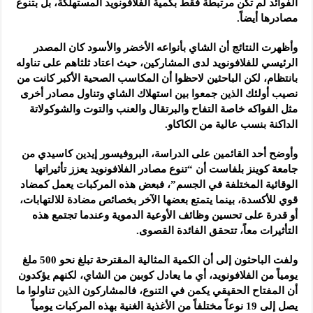
الفوائد لم تكن مرتبطة فقط بكمية الفلافونويد المستهلكة، بل بتنوع
مصادرها أيضاً.
وأظهرت النتائج أن الشاي بأنواعه الأخضر والأسود كان المصدر
الرئيسي للفلافونويد لدى المشاركين، حيث اعتاد ثلثاهم على تناوله
بانتظام، لكن الباحثين لاحظوا أن المكاسب الصحية الأكبر كانت من
نصيب أولئك الذين جمعوا بين استهلاك الشاي وتناول مصادر أخرى
مثل الفواكه خاصة التفاح والبرتقال والعنب والتوت والشوكولاتة
الداكنة بنسب عالية من الكاكاو.
وأوضح أحد القائمين على الدراسة، البروفيسور إيدين كاسيدي من
جامعة كوينز بلفاست أن “تنوع مصادر الفلافونويد يعزز تأثيراتها
الوقائية المختلفة في الجسم”، فبعض هذه المركبات يعمل كمضاد
قوي للأكسدة، بينما يتمتع بعضها الآخر بخصائص مضادة للالتهابات،
أو قدرة على تحسين وظائف الأوعية الدموية وعندما تجتمع هذه
التأثيرات معاً، تتحقق الفائدة القصوى.
ولفت الباحثون إلى أن الكمية المثالية المقترحة تبلغ نحو 500 ملغ
يومياً من الفلافونويد، أي ما يعادل كوبين من الشاي، لكنهم يؤكدون
أن المفتاح الحقيقي يكمن في التنوع، فالمشاركون الذين تناولوا ما
يصل إلى 19 نوعاً مختلفاً من الأغذية الغنية بهذه المركبات يومياً