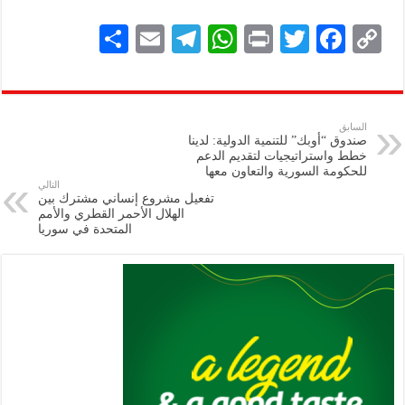
S
E
Te
W
P
T
F
C
h
m
le
h
ri
wi
ac
o
ar
ai
gr
at
nt
tt
eb
p
e
l
a
s
er
oo
y
السابق
صندوق “أوبك” للتنمية الدولية: لدينا
m
A
k
Li
خطط واستراتيجيات لتقديم الدعم
للحكومة السورية والتعاون معها
p
n
التالي
تفعيل مشروع إنساني مشترك بين
p
k
الهلال الأحمر القطري والأمم
المتحدة في سوريا