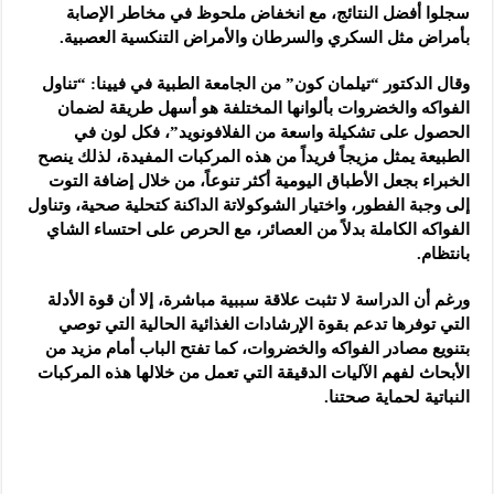
سجلوا أفضل النتائج، مع انخفاض ملحوظ في مخاطر الإصابة
بأمراض مثل السكري والسرطان والأمراض التنكسية العصبية.
وقال الدكتور “تيلمان كون” من الجامعة الطبية في فيينا: “تناول
الفواكه والخضروات بألوانها المختلفة هو أسهل طريقة لضمان
الحصول على تشكيلة واسعة من الفلافونويد”، فكل لون في
الطبيعة يمثل مزيجاً فريداً من هذه المركبات المفيدة، لذلك ينصح
الخبراء بجعل الأطباق اليومية أكثر تنوعاً، من خلال إضافة التوت
إلى وجبة الفطور، واختيار الشوكولاتة الداكنة كتحلية صحية، وتناول
الفواكه الكاملة بدلاً من العصائر، مع الحرص على احتساء الشاي
بانتظام.
ورغم أن الدراسة لا تثبت علاقة سببية مباشرة، إلا أن قوة الأدلة
التي توفرها تدعم بقوة الإرشادات الغذائية الحالية التي توصي
بتنويع مصادر الفواكه والخضروات، كما تفتح الباب أمام مزيد من
الأبحاث لفهم الآليات الدقيقة التي تعمل من خلالها هذه المركبات
النباتية لحماية صحتنا.