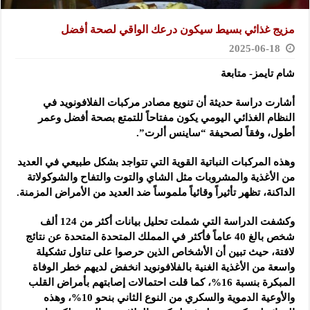
مزيج غذائي بسيط سيكون درعك الواقي لصحة أفضل
2025-06-18
شام تايمز- متابعة
أشارت دراسة حديثة أن تنويع مصادر مركبات الفلافونويد في
النظام الغذائي اليومي يكون مفتاحاً للتمتع بصحة أفضل وعمر
أطول، وفقاً لصحيفة “ساينس ألرت”.
وهذه المركبات النباتية القوية التي تتواجد بشكل طبيعي في العديد
من الأغذية والمشروبات مثل الشاي والتوت والتفاح والشوكولاتة
الداكنة، تظهر تأثيراً وقائياً ملموساً ضد العديد من الأمراض المزمنة.
وكشفت الدراسة التي شملت تحليل بيانات أكثر من 124 ألف
شخص بالغ 40 عاماً فأكثر في المملك المتحدة المتحدة عن نتائج
لافتة، حيث تبين أن الأشخاص الذين حرصوا على تناول تشكيلة
واسعة من الأغذية الغنية بالفلافونويد انخفض لديهم خطر الوفاة
المبكرة بنسبة 16%، كما قلت احتمالات إصابتهم بأمراض القلب
والأوعية الدموية والسكري من النوع الثاني بنحو 10%، وهذه