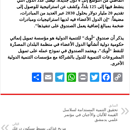
الماضي من التوسع إلى 4 دول جديدة، ليصل عدد الدول التي
ينشط فيها إلى 125 بلداً، وكشف عن استراتيجية للوصول إلى
تقديم 20 مليار دولار بحلول 2030 عبر العديد من المبادرات،
مضيفاً: “إن الدول الأعضاء فيه لديها استراتيجيات ومبادرات
ضخمة بمبالغ إضافية يعمل الصندوق على تنفيذها”.
يذكر أن صندوق “أوبك” للتنمية الدولية هو مؤسسة تمويل إنمائي
حكومية دولية أنشأتها الدول الأعضاء في منظمة البلدان المصدّرة
للنفط “أوبك”، ويعتمد الصندوق في نموذج عمله على تمويل
المشروعات التنموية للدول بالشراكة مع مؤسسات التنمية الدولية
الأخرى.
S
E
Te
W
P
T
F
C
h
m
le
h
ri
wi
ac
o
ar
ai
gr
at
nt
tt
eb
p
e
l
a
s
er
oo
y
السابق
تحقيق التنمية المستدامة لسلاسل
m
A
k
Li
القيمة للألبان والأجبان في مؤتمر
علمي بدمشق
p
n
التالي
مزيج غذائي بسيط سيكون درعك