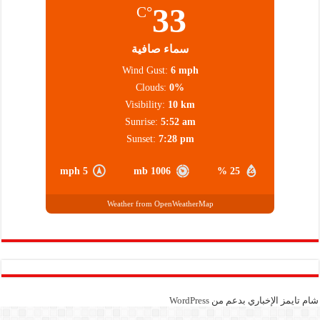
33
°C
سماء صافية
Wind Gust:
6 mph
Clouds:
0%
Visibility:
10 km
Sunrise:
5:52 am
Sunset:
7:28 pm
5 mph
1006 mb
25 %
Weather from OpenWeatherMap
شام تايمز الإخباري بدعم من
WordPress