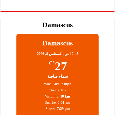
Damascus
Damascus
12:45 ص,
أغسطس 8, 2026
27
°C
سماء صافية
Wind Gust:
2 mph
Clouds:
0%
Visibility:
10 km
Sunrise:
5:51 am
Sunset:
7:29 pm