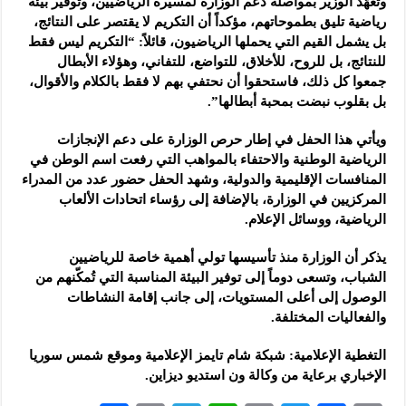
وتعهّد الوزير بمواصلة دعم الوزارة لمسيرة الرياضيين، وتوفير بيئة
رياضية تليق بطموحاتهم، مؤكداً أن التكريم لا يقتصر على النتائج،
بل يشمل القيم التي يحملها الرياضيون، قائلاً: “التكريم ليس فقط
للنتائج، بل للروح، للأخلاق، للتواضع، للتفاني، وهؤلاء الأبطال
جمعوا كل ذلك، فاستحقوا أن نحتفي بهم لا فقط بالكلام والأقوال،
بل بقلوب نبضت بمحبة أبطالها”.
ويأتي هذا الحفل في إطار حرص الوزارة على دعم الإنجازات
الرياضية الوطنية والاحتفاء بالمواهب التي رفعت اسم الوطن في
المنافسات الإقليمية والدولية، وشهد الحفل حضور عدد من المدراء
المركزيين في الوزارة، بالإضافة إلى رؤساء اتحادات الألعاب
الرياضية، ووسائل الإعلام.
يذكر أن الوزارة منذ تأسيسها تولي أهمية خاصة للرياضيين
الشباب، وتسعى دوماً إلى توفير البيئة المناسبة التي تُمكّنهم من
الوصول إلى أعلى المستويات، إلى جانب إقامة النشاطات
والفعاليات المختلفة.
التغطية الإعلامية: شبكة شام تايمز الإعلامية وموقع شمس سوريا
الإخباري برعاية من وكالة ون استديو ديزاين.