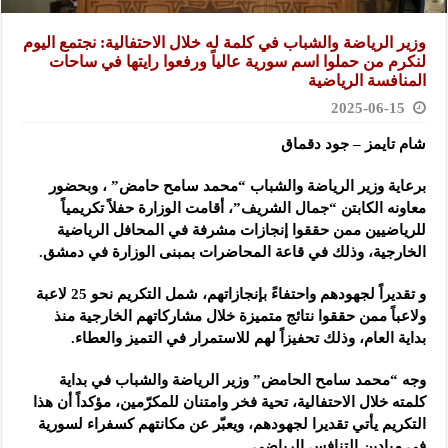
وزير الرياضة والشباب في كلمة له خلال الاحتفالية: نجتمع اليوم
لنكرم من حملوا اسم سورية عالياً ورفعوا رايتها في ساحات
المنافسة الرياضية
2025-06-15
شام تايمز – جود دقماق
برعاية وزير الرياضة والشباب “محمد سامح حامض” ، وبحضور
معاونه الكابتن “جمال الشريف”، أقامت الوزارة حفلاً تكريمياً
للرياضيين ممن حققوا إنجازات مشرفة في المحافل الرياضية
الخارجية، وذلك في قاعة المحاضرات بمبنى الوزارة في دمشق.
و تقديراً لجهودهم واحتفاءً بإنجازاتهم، شمل التكريم نحو 25 لاعبة
ولاعباً ممن حققوا نتائج متميزة خلال مشاركاتهم الخارجية منذ
بداية العام، وذلك تحفيزاً لهم للاستمرار في التميز والعطاء.
وجه “محمد سامح الحامض” وزير الرياضة والشباب في بداية
كلمته خلال الاحتفالية، تحية فخر وامتنان للمكرّمين، مؤكداً أن هذا
التكريم يأتي تقديرا لجهودهم، ويعبّر عن مكانتهم كسفراء لسورية
في ميادين التنافس الرياضي.