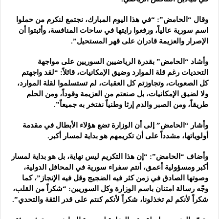
وقال “الحامض”: “في هذا اليوم المبارك، نجتمع لنكرم من حملوا
اسم سورية عالياً، ورفعوا رايتها في ساحات المنافسة، وأثبتوا أن
الإصرار والعزيمة قادران على قهر المستحيل”.
وأشاد “الحامض” بقدرة الرياضيين السوريين على مواجهة
التحديات رغم قلة الموارد وضيق الإمكانيات، قائلاً: “لقد واجهتم
كل الصعوبات، وتجاوزتم كل العقبات، لم تستسلموا لقلة الموارد،
ولا لضيق الإمكانيات، بل صنعتم من العزيمة وقوداً، ومن الحلم
طريقاً، ومن الصبر والدم إرثا وطنياً نفتخر به جميعاً”.
وأشار “الحامض” إلى أن الوزارة تضع هؤلاء الأبطال في مقدمة
أولوياتها، مشدداً على أن تكريمهم هو بداية لمسار أكبر.
وأضاف “الحامض”: “إن هذا التكريم ليس نهاية، بل هو بداية لمسار
أكبر ومسؤولية أعمق، أنتم سفراء سورية في المحافل الدولية،
وصوتها الصادق في زمن كثر فيه الضجيج وقل فيه الإنجاز”، كما
وجّه رسالة امتنان باسم الوزارة وكل السوريين: “شكراً من القلب،
شكراً لأنكم لم تخذلونا، شكراً لأنكم كنتم على قدر الثقة والتحدي”.