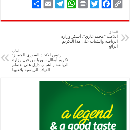
S
E
Te
W
P
T
F
C
h
m
le
h
ri
wi
ac
o
ar
ai
gr
at
nt
tt
eb
p
e
l
a
s
er
oo
y
السابق
اللاعب “محمد غازي”: أشكر وزارة
m
A
k
Li
الرياضة والشباب على هذا التكريم
الرائع
p
n
التالي
رئيس الاتحاد السوري للجمباز:
p
k
تكريم أبطال سوريا من قبل وزارة
الرياضة والشباب دليل على اهتمام
القيادة الرياضية بلاعبيها