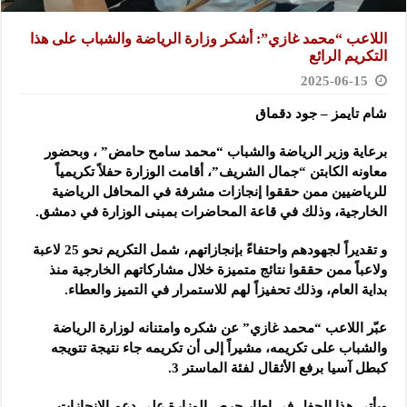
اللاعب “محمد غازي”: أشكر وزارة الرياضة والشباب على هذا
التكريم الرائع
2025-06-15
شام تايمز – جود دقماق
برعاية وزير الرياضة والشباب “محمد سامح حامض” ، وبحضور
معاونه الكابتن “جمال الشريف”، أقامت الوزارة حفلاً تكريمياً
للرياضيين ممن حققوا إنجازات مشرفة في المحافل الرياضية
الخارجية، وذلك في قاعة المحاضرات بمبنى الوزارة في دمشق.
و تقديراً لجهودهم واحتفاءً بإنجازاتهم، شمل التكريم نحو 25 لاعبة
ولاعباً ممن حققوا نتائج متميزة خلال مشاركاتهم الخارجية منذ
بداية العام، وذلك تحفيزاً لهم للاستمرار في التميز والعطاء.
عبّر اللاعب “محمد غازي” عن شكره وامتنانه لوزارة الرياضة
والشباب على تكريمه، مشيراً إلى أن تكريمه جاء نتيجة تتويجه
كبطل آسيا برفع الأثقال لفئة الماستر 3.
ويأتي هذا الحفل في إطار حرص الوزارة على دعم الإنجازات