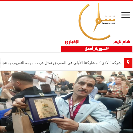
شركة “ألادي”: مشاركتنا الأولى في المعرض تمثل فرصة مهمة للتعريف بمنتجاتنا