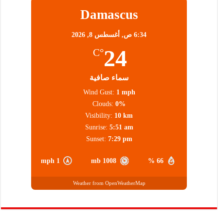
Damascus
6:34 ص,
أغسطس 8, 2026
24
°C
سماء صافية
Wind Gust:
1 mph
Clouds:
0%
Visibility:
10 km
Sunrise:
5:51 am
Sunset:
7:29 pm
1 mph
1008 mb
66 %
Weather from OpenWeatherMap