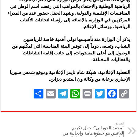
الرياضية الوطنية والاحتفاء بالمواهب التي رفعت اسم الوطن في
المنافسات الإقليمية والدولية، وشهد الحفل حضور عدد من المدراء
المركزيين في الوزارة، بالإضافة إلى رؤساء اتحادات الألعاب
الرياضية، ووسائل الإعلام.
يذكر أن الوزارة منذ تأسيسها تولي أهمية خاصة للرياضيين
الشباب، وتسعى دوماً إلى توفير البيئة المناسبة التي تُمكّنهم من
الوصول إلى أعلى المستويات، إلى جانب إقامة النشاطات
والفعاليات المختلفة.
التغطية الإعلامية: شبكة شام تايمز الإعلامية وموقع شمس سوريا
الإخباري برعاية من وكالة ون استديو ديزاين.
S
E
Te
W
P
T
F
C
h
m
le
h
ri
wi
ac
o
ar
ai
gr
at
nt
tt
eb
p
e
l
a
s
er
oo
y
السابق
“محمد الحوراني”: حفل تكريم
m
A
k
Li
اللاعبين هو خطوة هامة وإيجابية من