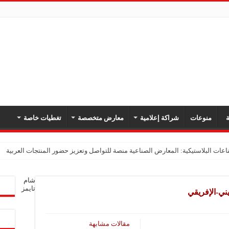
ة
منوعات
شراكة إعلامية
معارض متخصصة
تغطيات خاصة
ات البلاستيكية: المعارض الصناعية منصة للتواصل وتعزيز حضور المنتجات العربية
 البلاستيك: المعارض المتخصصة فرصة لتعزيز التعاون ورفد السوق السورية بمنتجات ص
شام
تايمز
ني-الإفريقي
: مشاركتنا الأولى في معرض مشهداني تعكس ثقتنا بمستقبل الصناعة السورية
معارض التخصصية تبرز إمكانيات الصناعة المحلية وتدعم مرحلة إعادة الإعمار
مقالات مشابهة