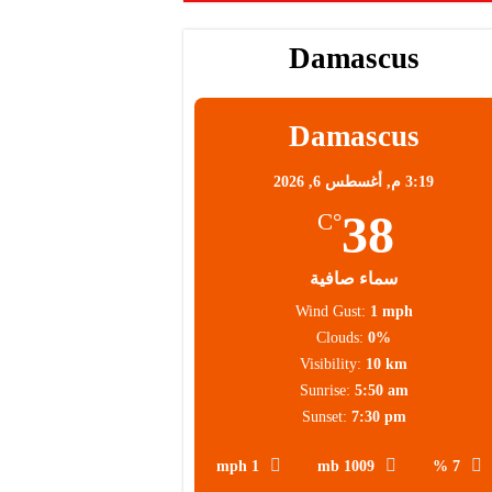
محلية
Damascus
Damascus
3:19 م,
أغسطس 6, 2026
38
°C
سماء صافية
Wind Gust:
1 mph
Clouds:
0%
Visibility:
10 km
Sunrise:
5:50 am
Sunset:
7:30 pm
1 mph
1009 mb
7 %