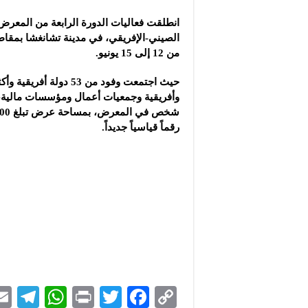
شركة “كاربوباتش”: الم
انطلقت فعاليات الدورة الرابعة من المعرض
شركة “جالكسي أوتوميش
الصيني-الإفريقي، في مدينة تشانغشا بمقاط
شركة “علاء دعبول للكيم
من 12 إلى 15 يونيو.
رقماً قياسياً جديداً.
Te
W
P
T
F
C