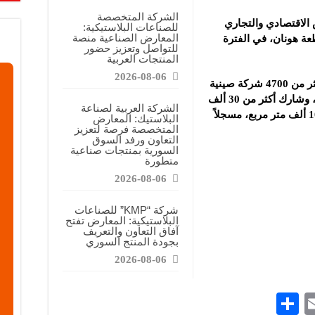
عرض منصة لتعزيز الشراكات ودعم الصناعات البلاستيكية السورية
الشركة المتخصصة
 الاقتصادي والتجاري
للصناعات البلاستيكية:
ن”: المعارض المتخصصة تساهم في دعم الصناعة السورية وتعزيز حضور المنتجات ال
المعارض الصناعية منصة
عة هونان، في الفترة
للتواصل وتعزيز حضور
اويات”: نحرص على توفير مواد أولية عالية الجودة لدعم الصناعة المحلية
المنتجات العربية
2026-08-06
حيث اجتمعت وفود من 53 دولة أفريقية وأكثر من 4700 شركة صينية
وأفريقية وجمعيات أعمال ومؤسسات مالية، وشارك أكثر من 30 ألف
الشركة العربية لصناعة
شخص في المعرض، بمساحة عرض تبلغ 100 ألف متر مربع، مسجلاً
البلاستيك: المعارض
المتخصصة فرصة لتعزيز
التعاون ورفد السوق
السورية بمنتجات صناعية
متطورة
2026-08-06
شركة “KMP” للصناعات
البلاستيكية: المعارض تفتح
آفاق التعاون والتعريف
بجودة المنتج السوري
2026-08-06
S
E