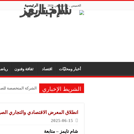
الرئيسية
الخميس , 6 أغسطس 2026
أخبار ومحليّات
اقتصاد
ثقافة وفنون
رياض
الشريط الإخباري
الشركة المتخصصة للصناع
الشركة العربية لصناعة
شركة “KMP” للصناعات البلاستيكية: المعارض تفتح آفاق التعاون والتعريف بجودة المنتج السوري
انطلاق المعرض الاقتصادي والتجاري الصي
شركة “فيرتيكس ماكينا”
2025-06-15
شركة “سوريا بلاست”: ال
شام تايمز – متابعة