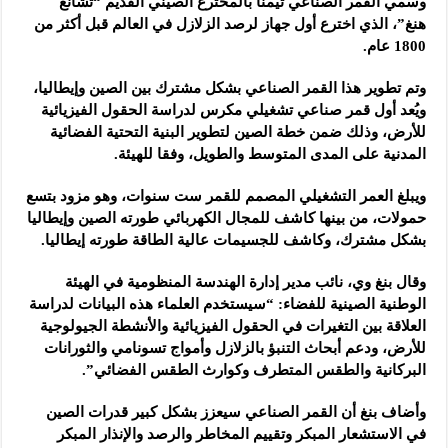
وسُمي القمر الصناعي تيمنا بالمخترع الصيني القديم “تشانغ
هنغ”، الذي اخترع أول جهاز لرصد الزلازل في العالم قبل أكثر من
1800 عام.
وتم تطوير هذا القمر الصناعي بشكل مشترك بين الصين وإيطاليا،
ويُعد أول قمر صناعي تشغيلي مكرس لدراسة الحقول الفيزيائية
للأرض، وذلك ضمن خطة الصين لتطوير البنية التحتية الفضائية
المدنية على المدى المتوسط والطويل، وفقا للهيئة.
ويبلغ العمر التشغيلي المصمم للقمر ست سنوات، وهو مزود بتسع
حمولات، من بينها كاشف للمجال الكهربائي طورته الصين وإيطاليا
بشكل مشترك، وكاشف للجسيمات عالية الطاقة طورته إيطاليا.
وقال بنغ وي، نائب مدير إدارة الهندسة المنظومية في الهيئة
الوطنية الصينية للفضاء: “سيستخدم العلماء هذه البيانات لدراسة
العلاقة بين التغيرات في الحقول الفيزيائية والأنشطة الجيولوجية
للأرض، ودعم أبحاث التنبؤ بالزلازل وأمواج تسونامي والثورانات
البركانية والطقس المتطرف وكوارث الطقس الفضائي”.
وأضاف بنغ أن القمر الصناعي سيعزز بشكل كبير قدرات الصين
في الاستشعار المبكر وتقييم المخاطر والرصد والإنذار المبكر