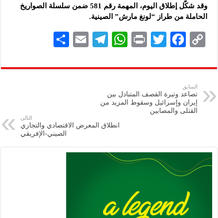
وقد شكّل إطلاق اليوم، المهمة رقم 581 ضمن سلسلة الصواريخ
الحاملة من طراز “لونغ مارش” الصينية.
S
E
Te
W
P
T
F
C
h
m
le
h
ri
wi
ac
o
ar
ai
gr
at
nt
tt
eb
p
e
l
a
s
er
oo
y
السابق
تصاعد وتيرة القصف المتبادل بين
m
A
k
Li
إيران وإسرائيل وسقوط المزيد من
القتلى والمصابين
p
n
التالي
انطلاق المعرض الاقتصادي والتجاري
p
k
الصيني-الإفريقي