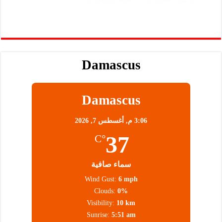
Damascus
Damascus
3:06 م,
أغسطس 7, 2026
37
°C
سماء صافية
Wind Gust:
6 mph
Clouds:
0%
Visibility:
10 km
Sunrise:
5:51 am