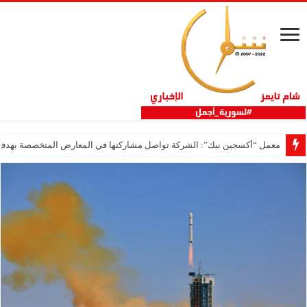
معمل “أكسجين نبك”: الشركة تواصل مشاركتها في المعارض المتخصصة بهدف تعز