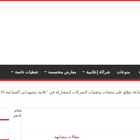
ة
منوعات
شراكة إعلامية
معارض متخصصة
تغطيات خاصة
اعة يطلع على منتجات وتقنيات الشركات المشاركة في “ثلاثية مشهداني الصناعية 2026” بدمشق
شام
تايمز
مقالات مشابهة