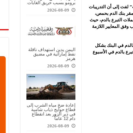
برومو بسبب حريق الغابات
 لفت إلى أن التدريبات
2026-08-09
مقر بنك الدم بحمص،
ملات التبرع بالدم، حيث
 وفق المعايير اللازمة
بالدم في البنك بشكل
اليمن يدين استهداف ناقلة
رع بالدم في الأسبوع
نفط إماراتية في مضيق
هرمز
2026-08-09
إعادة ضخ مياه الشرب إلى
قطاع حوايج ذياب شامية
في دير الزور بعد انقطاع
دام 12 عاماً
2026-08-09