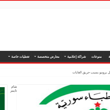
ة
منوعات
شراكة إعلامية
معارض متخصصة
تغطيات خاصة
بل برومو بسبب حريق الغابات
شام
تايمز