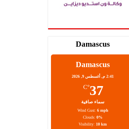
Damascus
Damascus
2:41 م,
أغسطس 9, 2026
37
°C
سماء صافية
Wind Gust:
6 mph
Clouds:
0%
Visibility:
10 km