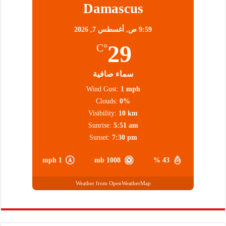
Damascus
9:59 ص,
أغسطس 7, 2026
29
°C
سماء صافية
Wind Gust:
1 mph
Clouds:
0%
Visibility:
10 km
Sunrise:
5:51 am
Sunset:
7:30 pm
1 mph
1008 mb
43 %
Weather from OpenWeatherMap