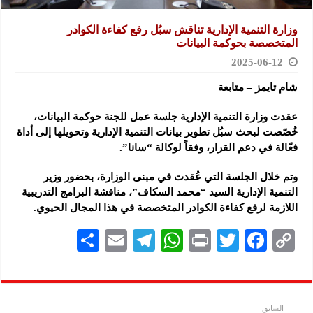
وزارة التنمية الإدارية تناقش سبُل رفع كفاءة الكوادر
المتخصصة بحوكمة البيانات
2025-06-12
شام تايمز – متابعة
عقدت وزارة التنمية الإدارية جلسة عمل للجنة حوكمة البيانات،
خُصّصت لبحث سبُل تطوير بيانات التنمية الإدارية
وتحويلها إلى أداة
فعّالة في دعم القرار، وفقاً لوكالة “سانا”.
وتم خلال الجلسة التي عُقدت في مبنى الوزارة، بحضور وزير
التنمية الإدارية السيد “محمد السكاف”، مناقشة البرامج التدريبية
اللازمة لرفع كفاءة الكوادر المتخصصة في هذا المجال الحيوي.
S
E
Te
W
P
T
F
C
h
m
le
h
ri
wi
ac
o
ar
ai
gr
at
nt
tt
eb
p
e
l
a
s
er
oo
y
السابق