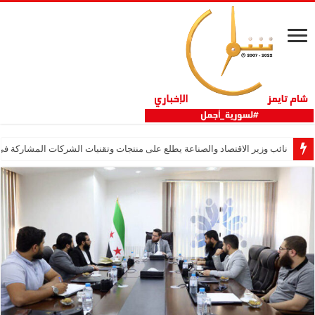
نائب وزير الاقتصاد والصناعة يطلع على منتجات وتقنيات الشركات المشاركة في “ثلاثية 