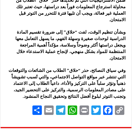
ضمن الاستراتيجيات التي تم تحديدها حذر “حلاق” الطلاب من
محاولة استرجاع المعلومات فوراً بعد دراستها، حيث تعتبر تلك
العملية غير فعالة، ويجب أن تليها فترة للتحرر من التوتر قبل
الامتحان.
وبشأن تنظيم الوقت، لفت “حلاق” إلى ضرورة تقسيم المادة
الدراسية لوحدات صغيرة وسهلة الفهم، ما يسهل التعامل معها
ويجعل دراستها أكثر وضوحاً وسلاسة، مؤكداً أهمية المراجعة
المنتظمة للمواد بشكل منهجي، لإنجاح عملية الاستدعاء خلال
الامتحان.
وفي سياق النصائح، حذر “حلاق” الطلاب من الشائعات والتوقعات
التي تنتشر عبر مواقع التواصل الاجتماعي، والتي تُسبب تشويشاً
ذهنياً وتؤثر سلباً على التركيز والأداء، داعياً الطلاب إلى الاعتماد
على مصادر المعلومات الرسمية، والتركيز على التحضير الجيد،
وتجنب التوتر لبلوغ أفضل النتائج وتحقيق النجاح المنشود.
S
E
Te
W
P
T
F
C
h
m
le
h
ri
wi
ac
o
ar
ai
gr
at
nt
tt
eb
p