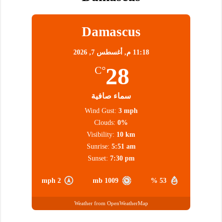
Damascus
11:18 م,
أغسطس 7, 2026
28
°C
سماء صافية
Wind Gust:
3 mph
Clouds:
0%
Visibility:
10 km
Sunrise:
5:51 am
Sunset:
7:30 pm
2 mph
1009 mb
53 %
Weather from OpenWeatherMap