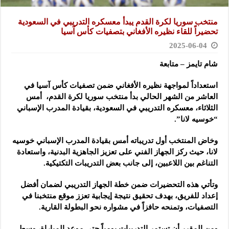
منتخب سوريا لكرة القدم يبدأ معسكره التدريبي في السعودية
تحضيراً للقاء نظيره الأفغاني بتصفيات كأس آسيا
2025-06-04
شام تايمز – متابعة
استعداداً لمواجهة نظيره الأفغاني ضمن تصفيات كأس آسيا في
العاشر من الشهر الحالي بدأ منتخب سوريا لكرة القدم،
أمس
الثلاثاء، معسكره التدريبي في السعودية، بقيادة المدرب الإسباني
“خوسيه لانا”.
وخاض المنتخب أول تدريباته أمس بقيادة المدرب الإسباني خوسيه
لانا، حيث ركز الجهاز الفني على تعزيز الجاهزية البدنية، واستعادة
التناغم بين اللاعبين، إلى جانب بعض التدريبات التكتيكية.
وتأتي هذه التحضيرات ضمن خطة الجهاز التدريبي لضمان أفضل
إعداد للفريق، بهدف تحقيق نتيجة إيجابية تعزز موقع منتخبنا في
التصفيات، وتمنحه حافزاً في مشواره نحو البطولة القارية.
ومن المقرر أن تستمر التدريبات يومياً حتى موعد المباراة، وسط