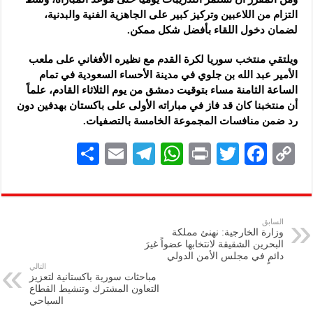
التزام من اللاعبين وتركيز كبير على الجاهزية الفنية والبدنية،
لضمان دخول اللقاء بأفضل شكل ممكن.
ويلتقي منتخب سوريا لكرة القدم مع نظيره الأفغاني على ملعب
الأمير عبد الله بن جلوي في مدينة الأحساء السعودية في تمام
الساعة الثامنة مساء بتوقيت دمشق من يوم الثلاثاء القادم، علماً
أن منتخبنا كان قد فاز في مباراته الأولى على باكستان بهدفين دون
رد ضمن منافسات المجموعة الخامسة بالتصفيات.
S
E
Te
W
P
T
F
C
h
m
le
h
ri
wi
ac
o
ar
ai
gr
at
nt
tt
eb
p
e
l
a
s
er
oo
y
السابق
وزارة الخارجية: نهنئ مملكة
m
A
k
Li
البحرين الشقيقة لانتخابها عضواً غيرَ
دائمٍ في مجلس الأمن الدولي
p
n
التالي
مباحثات سورية باكستانية لتعزيز
p
k
التعاون المشترك وتنشيط القطاع
‏السياحي