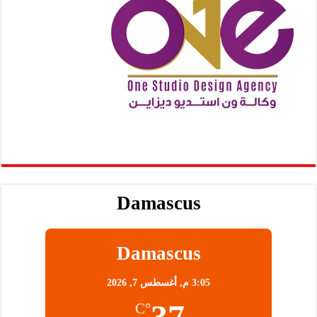
Damascus
Damascus
3:05 م,
أغسطس 7, 2026
37
°C