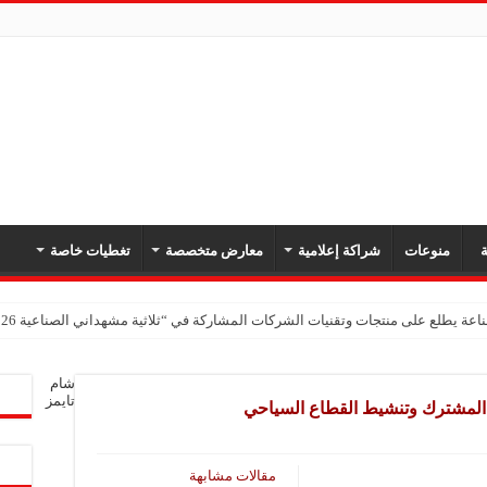
ة
منوعات
شراكة إعلامية
معارض متخصصة
تغطيات خاصة
اعة يطلع على منتجات وتقنيات الشركات المشاركة في “ثلاثية مشهداني الصناعية 2026” بدمشق
شام
تايمز
 المشترك وتنشيط القطاع ‏السياحي
مقالات مشابهة