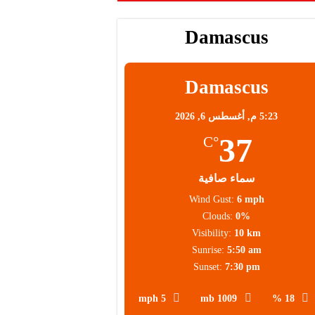
Damascus
Damascus
5:23 م,
أغسطس 6, 2026
37
°C
سماء صافية
Wind Gust:
6 mph
Clouds:
0%
Visibility:
10 km
Sunrise:
5:50 am
Sunset:
7:30 pm
5 mph
1009 mb
18 %