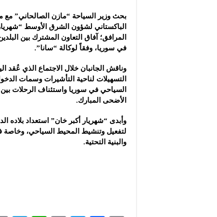
بحث وزير السياحة “مازن الصالحاني” مع مع
‏الباكستاني لشؤون الشرق الأوسط
“شهريار 
المرافق؛ ‏آفاق التعاون المشترك بين البلدي
في سوريا، وفقاً لوكالة “سانا”.
وناقش الجانبان خلال الاجتماع الذي عُقد الي
‏التسهيلات لناحية التأشيرات وسمات الدخو
السياحي في ‏سوريا واستئناف الرحلات بين 
الأضحى المبارك.‏
وأبدى “شهريار أكبر خان” استعداد بلاده الدا
لتفعيل وتنشيط ‏المحيط السياحي، وخاصة ف
والبنية التحتية.‏