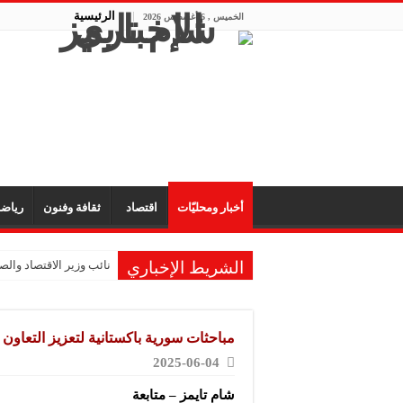
الرئيسية
الخميس , 6 أغسطس 2026
أخبار ومحليّات
اقتصاد
ثقافة وفنون
رياض
الشريط الإخباري
نائب وزير الاقتصاد والصن
مباحثات سورية باكستانية لتعزيز التعاون
2025-06-04
شام تايمز – متابعة