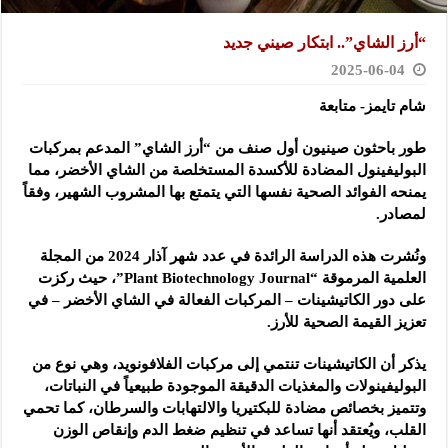
“أرز الشاي”.. ابتكار صيني جديد
2025-06-04
شام تايمز- متابعة
طور باحثون صينيون أول صنف من “أرز الشاي” المدعم بمركبات
البوليفينول المضادة للأكسدة المستخلصة من الشاي الأخضر، مما
يمنحه الفوائد الصحية نفسها التي يتمتع بها المشروب الشهير، وفقاً
لمصادر.
ونُشرت هذه الدراسة الرائدة في عدد شهر آذار 2024 من المجلة
العلمية المرموقة “Plant Biotechnology Journal”، حيث ركزت
على دور الكاتيشينات – المركبات الفعالة في الشاي الأخضر – في
تعزيز القيمة الصحية للأرز.
يذكر أن الكاتيشينات تنتمي إلى مركبات الفلافونويد، وهي نوع من
البوليفينولات والمغذيات الدقيقة الموجودة طبيعياً في النباتات،
وتتميز بخصائص مضادة للبكتيريا والالتهابات والسرطان، كما تحمي
القلب، ويُعتقد أنها تساعد في تنظيم ضغط الدم وإنقاص الوزن