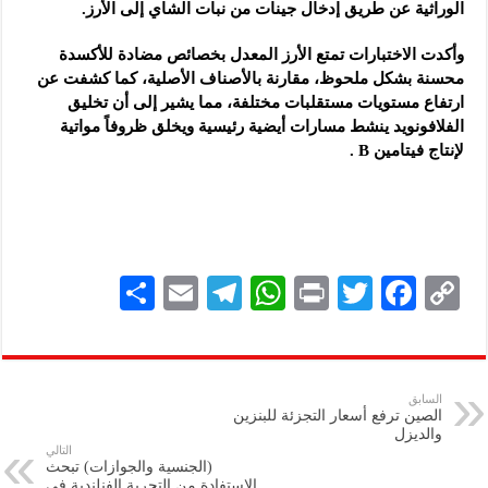
الوراثية عن طريق إدخال جينات من نبات الشاي إلى الأرز.
وأكدت الاختبارات تمتع الأرز المعدل بخصائص مضادة للأكسدة
محسنة بشكل ملحوظ، مقارنة بالأصناف الأصلية، كما كشفت عن
ارتفاع مستويات مستقلبات مختلفة، مما يشير إلى أن تخليق
الفلافونويد ينشط مسارات أيضية رئيسية ويخلق ظروفاً مواتية
لإنتاج فيتامين B .
S
E
Te
W
P
T
F
C
h
m
le
h
ri
wi
ac
o
ar
ai
gr
at
nt
tt
eb
p
e
l
a
s
er
oo
y
السابق
الصين ترفع أسعار التجزئة للبنزين
m
A
k
Li
والديزل
التالي
p
n
(الجنسية والجوازات) تبحث
الاستفادة من التجربة الفنلندية في