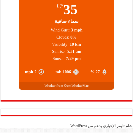
35
°C
سماء صافية
Wind Gust:
3 mph
Clouds:
0%
Visibility:
10 km
Sunrise:
5:51 am
Sunset:
7:29 pm
2 mph
1006 mb
27 %
Weather from OpenWeatherMap
شام تايمز الإخباري بدعم من
WordPress