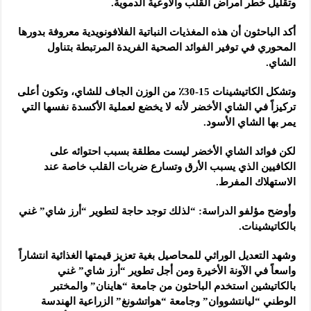
وتقليل خطر أمراض القلب والأوعية الدموية.
أكد الباحثون أن هذه المغذيات النباتية الفلافونويدية معروفة بدورها
المحوري في توفير الفوائد الصحية الفريدة المرتبطة بتناول
الشاي.
وتشكل الكاتيشينات 15-30٪ من الوزن الجاف للشاي، وتكون أعلى
تركيزاً في الشاي الأخضر لأنه لا يخضع لعملية الأكسدة نفسها التي
يمر بها الشاي الأسود.
لكن فوائد الشاي الأخضر ليست مطلقة بسبب احتوائه على
الكافيين الذي يسبب الأرق وتسارع ضربات القلب خاصة عند
الاستهلاك المفرط.
وأوضح مؤلفو الدراسة: “لذلك توجد حاجة لتطوير “أرز شاي” غني
بالكاتيشينات.
وشهد التعديل الوراثي للمحاصيل بغية تعزيز قيمتها الغذائية انتشاراً
واسعاً في الآونة الأخيرة ومن أجل تطوير “أرز شاي” غني
بالكاتيشين استخدم الباحثون من جامعة “هاينان” والمختبر
الوطني “ليانتشووان” وجامعة “هواتشونغ” الزراعية الهندسة