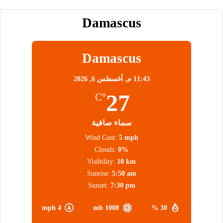
Damascus
Damascus
11:43 م,
أغسطس 6, 2026
27
°C
سماء صافية
Wind Gust:
5 mph
Clouds:
0%
Visibility:
10 km
Sunrise:
5:50 am
Sunset:
7:30 pm
4 mph
1008 mb
30 %