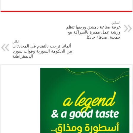
h
m
le
h
ri
wi
ac
o
ar
ai
gr
at
nt
tt
eb
p
e
l
a
s
er
oo
y
السابق
غرفة صناعة دمشق وريفها تنظم
m
A
k
Li
ورشة عمل مميزة بالشراكة مع
جمعية أصدقاء جايكا
p
n
التالي
ألمانيا ترحب بالتقدم في المحادثات
p
k
بين الحكومة السورية وقوات سوريا
الديمقراطية