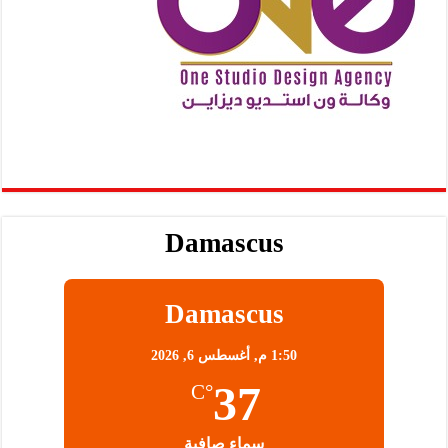
Damascus
Damascus
1:50 م,
أغسطس 6, 2026
37
°C
سماء صافية