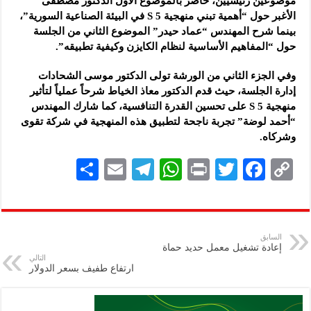
موضوعين رئيسيين، حاضر بالموضوع الأول الدكتور مصطفى
الأغبر حول “أهمية تبني منهجية 5 S في البيئة الصناعية السورية”،
بينما شرح المهندس “عماد حيدر” الموضوع الثاني من الجلسة
حول “المفاهيم الأساسية لنظام الكايزن وكيفية تطبيقه”.
وفي الجزء الثاني من الورشة تولى الدكتور موسى الشحادات
إدارة الجلسة، حيث قدم الدكتور معاذ الخياط شرحاً عملياً لتأثير
منهجية 5 S على تحسين القدرة التنافسية، كما شارك المهندس
“أحمد لوضة” تجربة ناجحة لتطبيق هذه المنهجية في شركة تقوى
وشركاه.
S
E
Te
W
P
T
F
C
h
m
le
h
ri
wi
ac
o
ar
ai
gr
at
nt
tt
eb
p
e
l
a
s
er
oo
y
السابق
إعادة تشغيل معمل حديد حماة
m
A
k
Li
التالي
ارتفاع طفيف بسعر الدولار
p
n
p
k