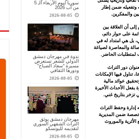
قافياً وتاريخياً يشكل
سوريا ليوم الأربعاء الـ 5
من آب 2026
 وتفعيله ضمن إطار
ين والمفكرين.
2026-08-05
إلى أن العلاقة بين
ئمة على حوار دائم،
 بل هي امتداد له في
أصالة والمعاصرة لصياغة
 لمتطلبات الحاضر.
ندوة في مهرجان دمشق
الدولي للشعر تستعرض
مسيرة “سعاد الصباح”
نوان دور التراث
ودورها الثقافي
، تناول فيها الإمكانات
2026-08-05
وتحقيق عوائد مالية
ة بفعل الأحداث الأخيرة
 تزخر بتاريخ غني.
 إدارة وحفظ التراث
تخصصة ضمن المديرية
مهرجان دمشق يوثق
 الأثرية والموروث
التراث الشفهي السوري
لتقديمه لليونسكو
2026-08-05