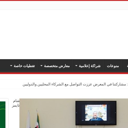
ة
منوعات
شراكة إعلامية
معارض متخصصة
تغطيات خاصة
شام
تايمز