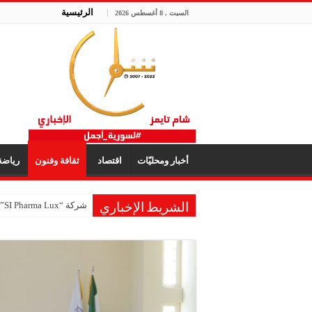
الرئيسية
السبت , 8 أغسطس 2026
أخبار ومحليّات
اقتصاد
ثقافة وفنون
رياض
شركة “SI Pharma Lux”: مشاركتنا في المعرض عززت التواصل مع الشركاء المحليين والدوليين
الشريط الإخباري