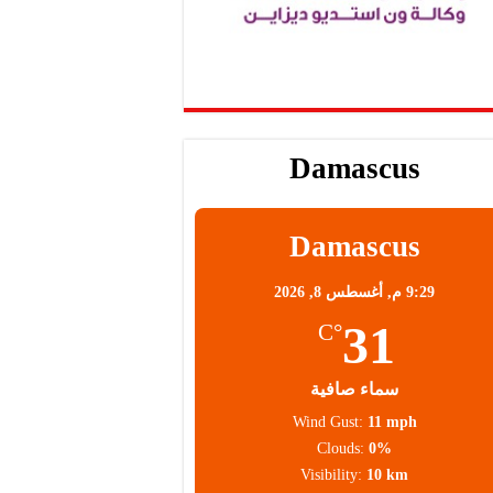
Damascus
Damascus
9:29 م,
أغسطس 8, 2026
31
°C
سماء صافية
Wind Gust:
11 mph
Clouds:
0%
Visibility:
10 km