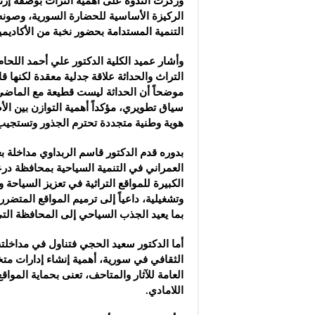
وركزت الندوة على أهمية التراث بوصفه إرثاً ث
الركيزة الأساسية للحضارة السورية، وصونه
التنمية المستدامة بحضور نخبة من الأكاديمي
وأشار عميد الكلية الدكتور علي أحمد اللحام 
التراث والحداثة علاقة جدلية معقدة لكنها قا
موضحاً أن الحداثة ليست قطيعة مع الماضي،
سياق تطويري، مؤكداً أهمية التوازن بين ال
هوية وطنية متجددة تحترم الجذور وتستجيب
بدوره قدم الدكتور قاسم الربداوي مداخلة بع
العمراني في التنمية السياحية بمحافظة درعا
الكبيرة للمواقع التراثية في تعزيز السياحة 
وتشغيلية، داعياً إلى ترميم المواقع المتضرر
بما يعيد الجذب السياحي إلى المحافظة التي
أما الدكتور سعيد الحجي فتناول في مداخلته
الثقافي في سورية، أهمية إنشاء إدارات م
العامة للآثار والمتاحف، تعنى بحماية المواقع
اللامادي.