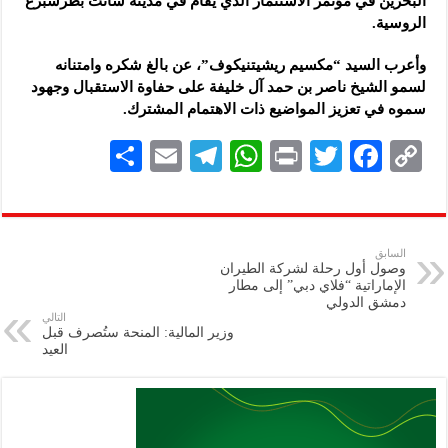
البحرين في مؤتمر الاستثمار الذي يقام في مدينة سانت بطرسبرغ
الروسية.
وأعرب السيد “مكسيم ريشيتنيكوف”، عن بالغ شكره وامتنانه
لسمو الشيخ ناصر بن حمد آل خليفة على حفاوة الاستقبال وجهود
سموه في تعزيز المواضيع ذات الاهتمام المشترك.
S
E
Te
W
P
T
F
C
h
m
le
h
ri
wi
ac
o
ar
ai
gr
at
nt
tt
eb
p
e
l
a
s
er
oo
y
السابق
وصول أول رحلة لشركة الطيران
m
A
k
Li
الإماراتية “فلاي دبي” إلى مطار
دمشق الدولي
p
n
التالي
وزير المالية: المنحة ستُصرف قبل
p
k
العيد