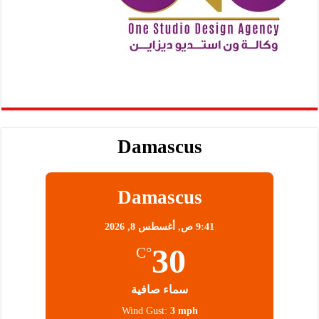
Damascus
Damascus
9:41 ص,
أغسطس 8, 2026
30
°C
سماء صافية
Wind Gust:
3 mph