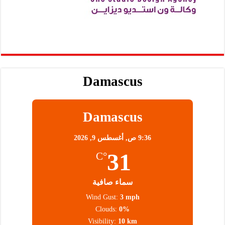
Damascus
Damascus
9:36 ص,
أغسطس 9, 2026
31
°C
سماء صافية
Wind Gust:
3 mph
Clouds:
0%
Visibility:
10 km