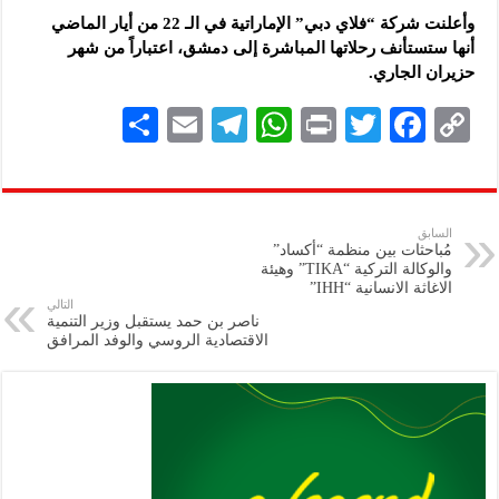
وأعلنت شركة “فلاي دبي” الإماراتية في الـ 22 من أيار الماضي
أنها ستستأنف رحلاتها المباشرة إلى دمشق، اعتباراً من شهر
حزيران الجاري.
S
E
Te
W
P
T
F
C
h
m
le
h
ri
wi
ac
o
ar
ai
gr
at
nt
tt
eb
p
e
l
a
s
er
oo
y
السابق
مُباحثات بين منظمة “أكساد”
m
A
k
Li
والوكالة التركية “TIKA” وهيئة
الاغاثة الانسانية “IHH”
p
n
التالي
ناصر بن حمد يستقبل وزير التنمية
p
k
الاقتصادية الروسي والوفد المرافق