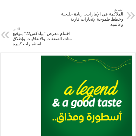
e
l
a
s
er
oo
y
السابق
الملاكمة في الإمارات.. ريادة خليجية
m
A
k
Li
وخطط طموحة لإنجازات قارية
وعالمية
p
n
التالي
اختتام معرض “بيلدكس22” بتوقيع
p
k
مئات الصفقات والاتفاقيات وإطلاق
استثمارات كبيرة