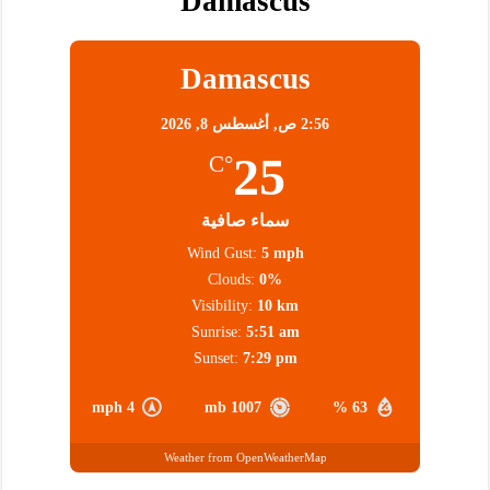
Damascus
Damascus
2:56 ص,
أغسطس 8, 2026
25
°C
سماء صافية
Wind Gust:
5 mph
Clouds:
0%
Visibility:
10 km
Sunrise:
5:51 am
Sunset:
7:29 pm
4 mph
1007 mb
63 %
Weather from OpenWeatherMap