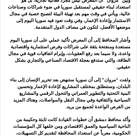
وبيّن “مروان” أن المعرض ليس مجرد فعالية تجارية، بل هو
استعداد لبناء حقيقي لمستقبل سوريا في ضوء شراكات وصناعات
عالية، ويأتي في وقت مهم بعد تهيئة البيئة لتصبح خصبة في مجال
الاستثمار وإعادة الإعمار، وفي وقت تعود فيه سوريا اليوم إلى
موضعها الأفضل، لتكون في مصاف الدول المتقدمة.
وأشار المحافظ إلى أن المعرض تأكيد عملي على أن سوريا اليوم
مستعدة ومنفتحة بثقة على شراكات وفرص استثمارية واقتصادية
واعدة، ولا سيما بعد رفع العقوبات، وإبرام اتفاقيات قوية في مجال
الطاقة، والتي ستدفع بعجلة الاقتصاد الصناعي والتجاري بشكل
حقيقي.
ولفت “مروان” إلى أن سوريا ستنهض بعد تحرير الإنسان إلى بناء
البلدان، وستنطلق بمختلف المشاريع كإعادة الإعمار وتحسين
البنية التحتية والتطوير العمراني والتحول الرقمي والمشاريع
السياحية والثقافية وفي مجال النقل والمواصلات، وهناك المزيد
من الفرص الواعدة لجميع من يريد.
وأكد محافظ دمشق أن خطوات القيادة كانت ثابتة وحكيمة من
الناحية السياسية والعمق الاقتصادي ومن خلفها كل المؤسسات
الحكومية، معرباً عن استعداد المحافظة لتقديم كل التسهيلات،