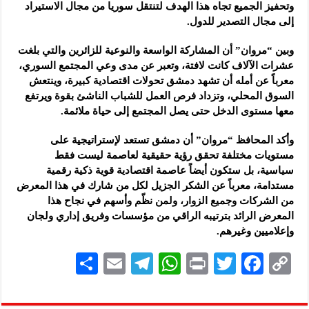
وتحفيز الجميع تجاه هذا الهدف لتنتقل سوريا من مجال الاستيراد
إلى مجال التصدير للدول.
وبين “مروان” أن المشاركة الواسعة والنوعية للزائرين والتي بلغت
عشرات الآلاف كانت لافتة، وتعبر عن مدى وعي المجتمع السوري،
معرباً عن أمله أن تشهد دمشق تحولات اقتصادية كبيرة، وينتعش
السوق المحلي، وتزداد فرص العمل للشباب الناشئ بقوة ويرتفع
معها مستوى الدخل حتى يصل المجتمع إلى حياة ملائمة.
وأكد المحافظ “مروان” أن دمشق تستعد لإستراتيجية على
مستويات مختلفة تحقق رؤية حقيقية لعاصمة ليست فقط
سياسية، بل ستكون أيضاً عاصمة اقتصادية قوية ذكية رقمية
مستدامة، معرباً عن الشكر الجزيل لكل من شارك في هذا المعرض
من الشركات وجميع الزوار، ولمن نظّم وأسهم في نجاح هذا
المعرض الرائد بترتيبه الراقي من مؤسسات وفريق إداري ولجان
وإعلاميين وغيرهم.
S
E
Te
W
P
T
F
C
h
m
le
h
ri
wi
ac
o
ar
ai
gr
at
nt
tt
eb
p