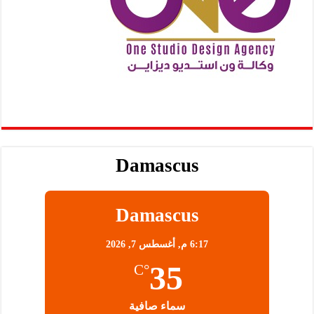
Damascus
Damascus
6:17 م,
أغسطس 7, 2026
35
°C
سماء صافية