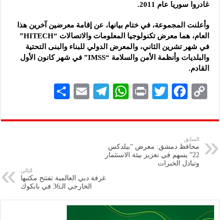
غادروا سوريا عام 2011.
وأعلنت المجموعة، في ختام بيانها، عن إقامة معرضين آخرين هذا
العام، هما معرض تكنولوجيا المعلومات والاتصالات “HITECH”
في شهر تشرين الثاني، والمعرض الدولي للبناء والبنى التحتية
والبلديات وأنظمة الأمن والسلامة “IMSS” في شهر كانون الأول
القادم.
S
E
Te
W
P
T
F
C
h
m
le
h
ri
wi
ac
o
ar
ai
gr
at
nt
tt
eb
p
e
l
a
s
er
oo
y
السابق
محافظ دمشق: معرض “بيلدكس
m
A
k
Li
22” يسهم في تعزيز بيئة الاستثمار
وتبادل الخبرات
p
n
التالي
غرفة دبي العالمية تفتتح مكتبها
p
k
الخارجي الـ36 في بانكوك