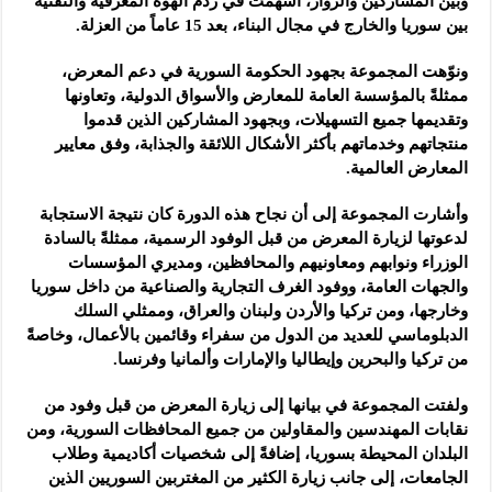
وبين المشاركين والزوار، أسهمت في ردم الهوة المعرفية والتقنية
بين سوريا والخارج في مجال البناء، بعد 15 عاماً من العزلة.
ونوّهت المجموعة بجهود الحكومة السورية في دعم المعرض،
ممثلةً بالمؤسسة العامة للمعارض والأسواق الدولية، وتعاونها
وتقديمها جميع التسهيلات، وبجهود المشاركين الذين قدموا
منتجاتهم وخدماتهم بأكثر الأشكال اللائقة والجذابة، وفق معايير
المعارض العالمية.
وأشارت المجموعة إلى أن نجاح هذه الدورة كان نتيجة الاستجابة
لدعوتها لزيارة المعرض من قبل الوفود الرسمية، ممثلةً بالسادة
الوزراء ونوابهم ومعاونيهم والمحافظين، ومديري المؤسسات
والجهات العامة، ووفود الغرف التجارية والصناعية من داخل سوريا
وخارجها، ومن تركيا والأردن ولبنان والعراق، وممثلي السلك
الدبلوماسي للعديد من الدول من سفراء وقائمين بالأعمال، وخاصةً
من تركيا والبحرين وإيطاليا والإمارات وألمانيا وفرنسا.
ولفتت المجموعة في بيانها إلى زيارة المعرض من قبل وفود من
نقابات المهندسين والمقاولين من جميع المحافظات السورية، ومن
البلدان المحيطة بسوريا، إضافةً إلى شخصيات أكاديمية وطلاب
الجامعات، إلى جانب زيارة الكثير من المغتربين السوريين الذين