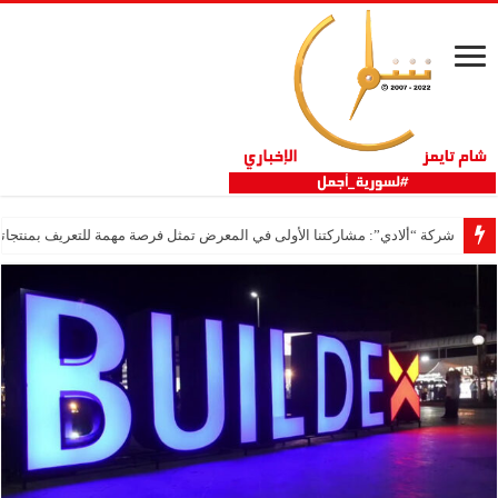
شركة “ألادي”: مشاركتنا الأولى في المعرض تمثل فرصة مهمة للتعريف بمنتجاتنا