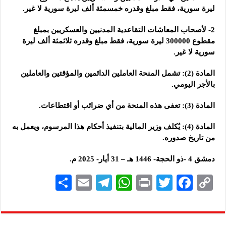
ليرة سورية، فقط مبلغ وقدره خمسمئة ألف ليرة سورية لا غير.
2- لأصحاب المعاشات التقاعدية المدنيين والعسكريين بمبلغ
مقطوع 300000 ليرة سورية، فقط مبلغ وقدره ثلاثمئة ألف ليرة
سورية لا غير.
المادة (2): تشمل المنحة العاملين الدائمين والمؤقتين والعاملين
بالأجر اليومي.
المادة (3): تعفى هذه المنحة من أي ضرائب أو اقتطاعات.
المادة (4): يُكلف وزير المالية بتنفيذ أحكام هذا المرسوم، ويعمل به
من تاريخ صدوره.
دمشق 4 -ذو الحجة- 1446 هـ – 31 أيار- 2025 م.
S
E
Te
W
P
T
F
C
h
m
le
h
ri
wi
ac
o
ar
ai
gr
at
nt
tt
eb
p