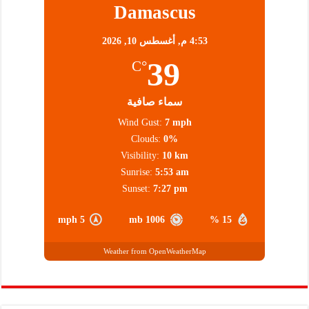
Damascus
4:53 م,
أغسطس 10, 2026
39
°C
سماء صافية
Wind Gust:
7 mph
Clouds:
0%
Visibility:
10 km
Sunrise:
5:53 am
Sunset:
7:27 pm
5 mph
1006 mb
15 %
Weather from OpenWeatherMap