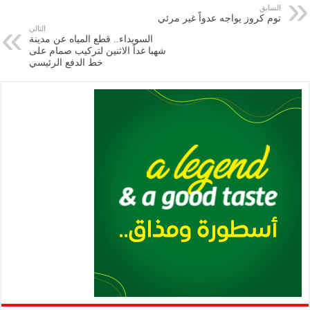
e
l
a
s
er
oo
y
السابق
توم كروز يواجه عدواً غير مرئي
m
A
k
Li
التالي
السويداء.. قطع المياه عن مدينة
p
n
شهبا غداً الاثنين لتركيب صمام على
خط الدفع الرئيسي
p
k