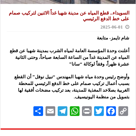
السويداء.. قطع المياه عن مدينة شهبا غداً الاثنين لتركيب صمام
على خط الدفع الرئيسي
2025-06-01
شام تايمز- متابعة
أعلنت وحدة المؤسسة العامة لمياه الشرب بمدينة شهبا عن قطع
المياه عن المدينة غداً من الساعة السابعة
صباحاً، وحتى الثانية
عشرة ظهراً، وفقاً لوكالة “سانا”
وأوضح رئيس وحدة مياه شهبا المهندس “نبيل نوفل” أن القطع
بسبب أعمال تركيب صمام على خط الدفع الرئيسي للمحطة
الغربية بصلاخد المغذية للمدينة، بعد تركيب مضخات أفقية لها
بتمويل من منظمة اليونيسيف.
S
E
Te
W
P
T
F
C
h
m
le
h
ri
wi
ac
o
ar
ai
gr
at
nt
tt
eb
p