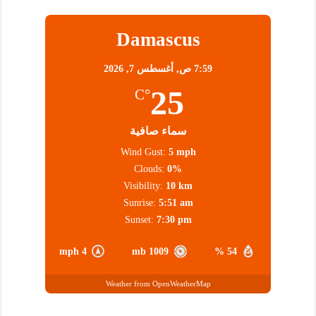
Damascus
7:59 ص,
أغسطس 7, 2026
25
°C
سماء صافية
Wind Gust:
5 mph
Clouds:
0%
Visibility:
10 km
Sunrise:
5:51 am
Sunset:
7:30 pm
4 mph
1009 mb
54 %
Weather from OpenWeatherMap