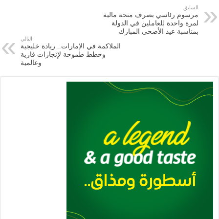
e
l
a
s
er
oo
y
السابق
مرسوم رئاسي بصرف منحة مالية
m
A
k
Li
لمرة واحدة للعاملين في الدولة
بمناسبة عيد الأضحى المبارك
p
n
التالي
الملاكمة في الإمارات.. ريادة خليجية
p
k
وخطط طموحة لإنجازات قارية
وعالمية