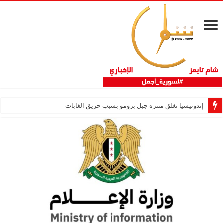
إندونيسيا تغلق متنزه جبل برومو بسبب حريق الغابات