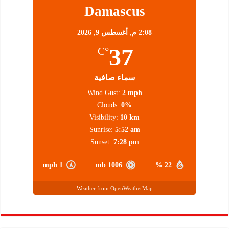
Damascus
2:08 م,
أغسطس 9, 2026
37
°C
سماء صافية
Wind Gust:
2 mph
Clouds:
0%
Visibility:
10 km
Sunrise:
5:52 am
Sunset:
7:28 pm
1 mph
1006 mb
22 %
Weather from OpenWeatherMap