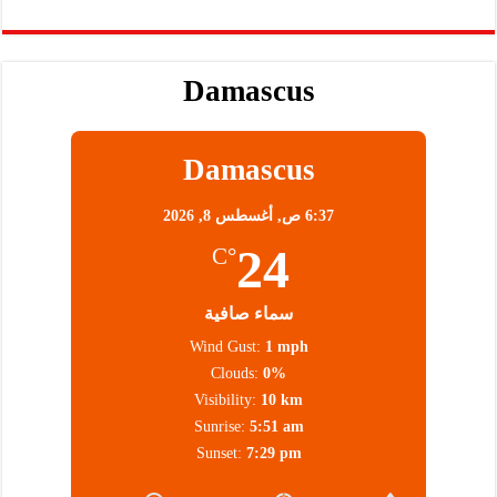
Damascus
Damascus
6:37 ص,
أغسطس 8, 2026
24
°C
سماء صافية
Wind Gust:
1 mph
Clouds:
0%
Visibility:
10 km
Sunrise:
5:51 am
Sunset:
7:29 pm