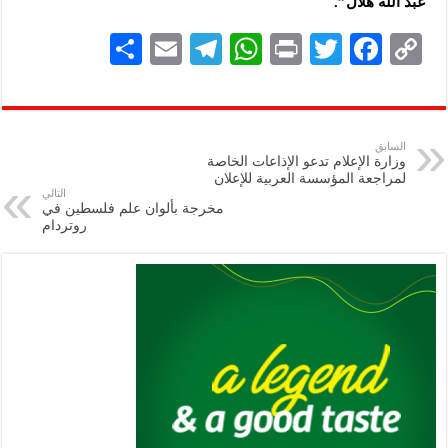
عبد الله هلال”.
S
E
Te
W
P
T
F
C
h
m
le
h
ri
wi
ac
o
ar
ai
gr
at
nt
tt
eb
p
e
l
a
s
er
oo
y
السابق
وزارة الإعلام تدعو الإذاعات الخاصة
m
A
k
Li
لمراجعة المؤسسة العربية للإعلان
التالي
p
n
مخرجة بألوان علم فلسطين في
روتردام
p
k