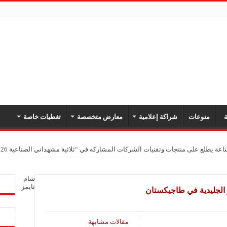
ة
منوعات
شراكة إعلامية
معارض متخصصة
تغطيات خاصة
اعة يطلع على منتجات وتقنيات الشركات المشاركة في “ثلاثية مشهداني الصناعية 2026” بدمشق
شام
تايمز
 الجليدية في طاجيكستان
مقالات مشابهة