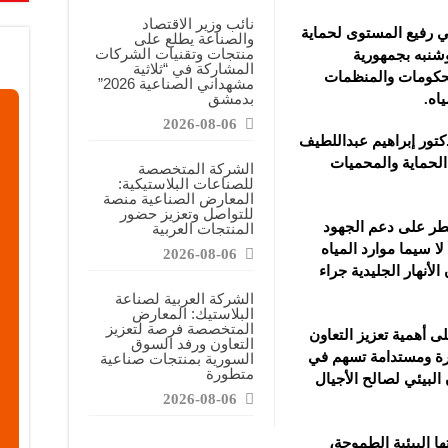
نائب وزير الاقتصاد
 رفيع المستوى لحماية
والصناعة يطلع على
منتجات وتقنيات الشركات
وشنبه بجمهورية
المشاركة في “ثلاثية
حكومات والمنظمات
مشهداني الصناعية 2026”
بدمشق
اه.
2026-08-06
كتور إبراهيم عبداللطيف
الحماية والمحميات
الشركة المتخصصة
للصناعات البلاستيكية:
المعارض الصناعية منصة
للتواصل وتعزيز حضور
طر على دعم الجهود
المنتجات العربية
لا سيما موارد المياه
2026-08-06
لأنهار الجليدية جراء
الشركة العربية لصناعة
البلاستيك: المعارض
المتخصصة فرصة لتعزيز
 أهمية تعزيز التعاون
التعاون ورفد السوق
كرة ومستدامة تسهم في
السورية بمنتجات صناعية
متطورة
 البيئي لصالح الأجيال
2026-08-06
 البيئية الطموحة،