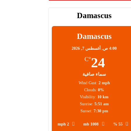
Damascus
Damascus
4:00 ص,
أغسطس 7, 2026
24
°C
سماء صافية
Wind Gust:
2 mph
Clouds:
0%
Visibility:
10 km
Sunrise:
5:51 am
Sunset:
7:30 pm
2 mph
1008 mb
55 %