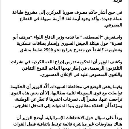
قريباً.
في حين أشار حاكم مصرف سوريا المركزي إلى مشروع طباعة
عملة جديدة، وأكد وجود أزمة ثقة لا أزمة سيولة في القطاع
المصرفي.
واستعرض “المصطفى” ما قدمه وزير الدفاع اللواء “مرهف أبو
قصرة” حول هيكلة الجيش السوري وإصدار بطاقات عسكرية
وتنظيمية، كاشفاً عن مقترح بترفيع نحو 2500 ضابط منشق.
وكشف الوزير أن الحكومة تدرس إدراج اللغة الكردية في نشرات
التلفزيون الرسمية، في إطار نهجها الداعم للتنوع الثقافي
واللغوي المنصوص عليه في الإعلان الدستوري.
وفيما يخص الوضع في محافظة السويداء، أكّد الوزير أن الحكومة
تواصلت مع قوى السويداء لتلبية مطالبها، إلا أن بعض هذه القوى
تراجعت عنها، مشيراً إلى تصرفات اعتبرها لا تعبّر عن الوطنية،
ومؤكداً أن العقلاء مطالبون بنبذ الدعوات إلى التدخل الخارجي.
ورداً على سؤال حول الاعتداءات الإسرائيلية، أوضح الوزير أن
هناك مفاوضات غير مباشرة قائمة ترتبط باتفاقية فصل القوات