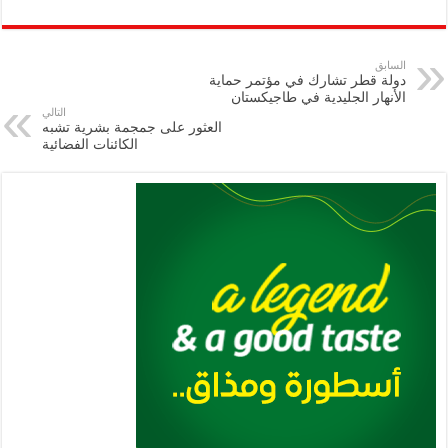
ar
ai
gr
at
nt
tt
eb
p
e
l
a
s
er
oo
y
السابق
دولة قطر تشارك في مؤتمر حماية
m
A
k
Li
الأنهار الجليدية في طاجيكستان
التالي
p
n
العثور على جمجمة بشرية تشبه
الكائنات الفضائية
p
k