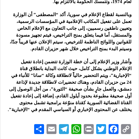
لعام 1974، وتتمسك الحكومة بالالتزام بها.
وبالنسبة لقطاع الإعلام في سوريا، أكد “المصطفى” أن الوزارة
تعمل على تفعيل المكاتب الإعلامية في المؤسسات الرسمية،
وتعيين ناطقين رسميين، إلى جانب التعاون مع الإعلام الخاص
والمستقل، أما فيما يتعلق بمنح التراخيص، فيتم تجهيز مسودة
للقوانين واللوائح الناظمة للترخيص، سيتم الإعلان عنها قريباً جدًا،
وسيتم البدء بمنح التراخيص خلال شهر حزيران القادم.
وأشار وزير الإعلام إلى أن خطة الوزارة تتضمن إعادة تفعيل
الإعلام الوطني بشكل كامل، حيث كانت البداية بانطلاق قناة
“الإخبارية”، ويتم التحضير حالياً لانطلاقة وكالة “سانا” للأنباء في
24 من حزيران القادم، وهناك تحضيرات لانطلاقة جديدة لإذاعة
دمشق، والعمل جارٍ بشأن صحيفة “الثورة”، من أجل الوصول إلى
أول صحيفة مطبوعة بحدود أيلول القادم، إضافة إلى إعادة تفعيل
القناة الفضائية السورية كقناة منوّعة برامجية تشمل محتوى
يختلف عن المحتوى الإخباري أو السياسي المقدم في “الإخبارية”.
S
E
Te
W
P
T
F
C
h
m
le
h
ri
wi
ac
o