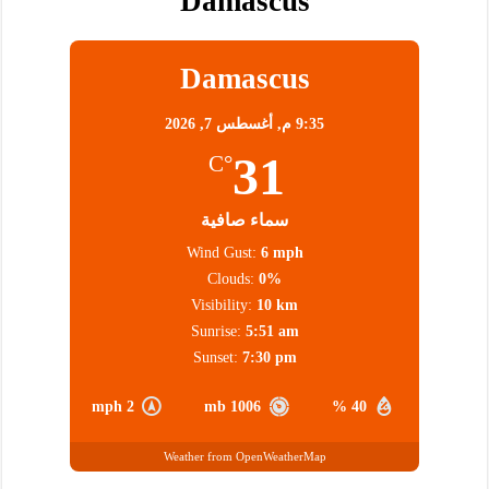
Damascus
Damascus
9:35 م,
أغسطس 7, 2026
31
°C
سماء صافية
Wind Gust:
6 mph
Clouds:
0%
Visibility:
10 km
Sunrise:
5:51 am
Sunset:
7:30 pm
2 mph
1006 mb
40 %
Weather from OpenWeatherMap