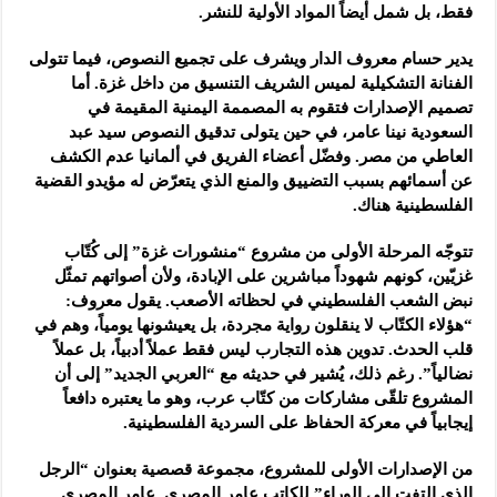
فقط، بل شمل أيضاً المواد الأولية للنشر.
يدير حسام معروف الدار ويشرف على تجميع النصوص، فيما تتولى
الفنانة التشكيلية لميس الشريف التنسيق من داخل غزة. أما
تصميم الإصدارات فتقوم به المصممة اليمنية المقيمة في
السعودية نينا عامر، في حين يتولى تدقيق النصوص سيد عبد
العاطي من مصر. وفضّل أعضاء الفريق في ألمانيا عدم الكشف
عن أسمائهم بسبب التضييق والمنع الذي يتعرّض له مؤيدو القضية
الفلسطينية هناك.
تتوجّه المرحلة الأولى من مشروع “منشورات غزة” إلى كُتّاب
غزيّين، كونهم شهوداً مباشرين على الإبادة، ولأن أصواتهم تمثّل
نبض الشعب الفلسطيني في لحظاته الأصعب. يقول معروف:
“هؤلاء الكتّاب لا ينقلون رواية مجردة، بل يعيشونها يومياً، وهم في
قلب الحدث. تدوين هذه التجارب ليس فقط عملاً أدبياً، بل عملاً
نضالياً”. رغم ذلك، يُشير في حديثه مع “العربي الجديد” إلى أن
المشروع تلقّى مشاركات من كتّاب عرب، وهو ما يعتبره دافعاً
إيجابياً في معركة الحفاظ على السردية الفلسطينية.
من الإصدارات الأولى للمشروع، مجموعة قصصية بعنوان “الرجل
الذي التفت إلى الوراء” للكاتب عامر المصري. عامر المصري