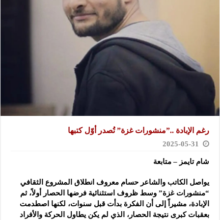
رغم الإبادة ..”منشورات غزة” تُصدر أوّل كتبها
2025-05-31
شام تايمز – متابعة
يواصل الكاتب والشاعر حسام معروف انطلاق المشروع الثقافي
“منشورات غزة” وسط ظروف استثنائية فرضها الحصار أولاً، ثم
الإبادة، مشيراً إلى أن الفكرة بدأت قبل سنوات، لكنها اصطدمت
بعقبات كبرى نتيجة الحصار، الذي لم يكن يطاول الحركة والأفراد