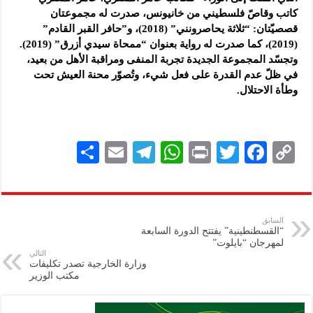
كاتب وقاصّ فلسطيني من خانيونس، صدرت له مجموعتان
قصصيّتان: “ثلاثة يحاصرونني” (2018)، و”حافر القبر القادم”
(2019)، كما صدرت له رواية بعنوان “ممحاة سيدي أزرق” (2019).
وتجسّد المجموعة الجديدة تجربة المنفى ومراقبة الأهل من بعيد،
في ظلّ عدم القدرة على فعل شيء، وتُصوّر محنة العيش تحت
وطأة الاحتلال.
S
E
Te
W
P
T
F
C
h
m
le
h
ri
wi
ac
o
ar
ai
gr
at
nt
tt
eb
p
e
l
a
s
er
oo
y
السابق
“القسطنطينية” يفتتح الدورة السابعة
m
A
k
Li
لمهرجان “بايلوت”
التالي
p
n
وزارة الخارجية تصدر تكليفات
مكتب الوزير
p
k