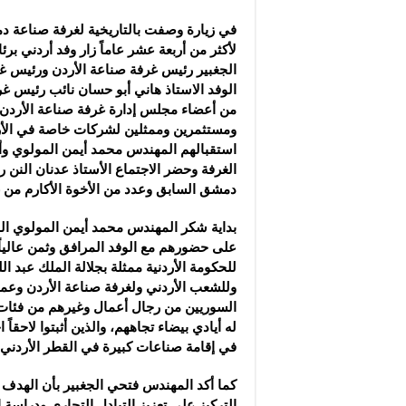
في زيارة وصفت بالتاريخية لغرفة صناعة د
لأكثر من أربعة عشر عاماً زار وفد أردني ب
الجغبير رئيس غرفة صناعة الأردن ورئيس 
الوفد الاستاذ هاني أبو حسان نائب رئيس غ
من أعضاء مجلس إدارة غرفة صناعة الأردن
ومستثمرين وممثلين لشركات خاصة في الأ
استقبالهم المهندس محمد أيمن المولوي و
الغرفة وحضر الاجتماع الأستاذ عدنان النن 
دمشق السابق وعدد من الأخوة الأكارم من
بداية شكر المهندس محمد أيمن المولوي ال
على حضورهم مع الوفد المرافق وثمن عالياً 
للحكومة الأردنية ممثلة بجلالة الملك عبد الل
وللشعب الأردني ولغرفة صناعة الأردن وعم
السوريين من رجال أعمال وغيرهم من فئا
له أيادي بيضاء تجاههم، والذين أثبتوا لاحقاً
في إقامة صناعات كبيرة في القطر الأردني
كما أكد المهندس فتحي الجغبير بأن الهدف 
التركيز على تعزيز التبادل التجاري ودراسة 