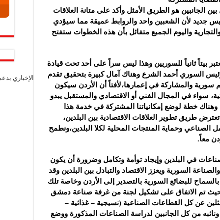
بين الجانبين هو الطريق الأمثل وأكد على متانة العلاقات
يس جديد لأن الشعبين واحد والروابط عميقة مما سيؤدي
والتجارية واليوم الجميع متفائل بأن هذه الخطوات ستفتح
بر بيتاً ثانياً للسوريين وهذا ليس سراً على أحد تحت قيادة
لرئيس السوري أحمد الشرع وهناك آمال كبيرة بتحقيق تقدم
الإخباري بدع
سورية والمشاركة في إعمارها،لأفتاً أن الأردن سيكون
ة، سواء في المجال الفني أو الاقتصادي والمستقبل يبدو
ين وهناك خطة لوضع إمكانياتنا المشتركة في خدمة هذا
عترض طريق تطوير العلاقات الاقتصادية بين البلدين،
 الصناعي وحماية المنتجات المحلية لكلا البلدين،ونطمح
ن معاً.
صناعات في البلدين وإيجاد توأمة وتكامل وضرورة أن يكون
لصناعة السورية ويعزز الاقتصاد والتبادل بين البلدين وقد
السماح للبضائع السورية بالتصدير إلى الأردن وخاصة تلك
. حيث تم الاتفاق على تشكيل لجنة من غرفة صناعة دمشق
لين عن كل القطاعات الصناعية (نسيجية – غذائية –
ونائبه من كل الجانبين لدراسة الصناعات المذكورة ووضع