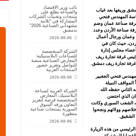
نائب وزير الاقتصاد
مشق وريفها بعد غياب
والصناعة يطلع على
منتجات وتقنيات الشركات
رئاسة المهندس فتحي
المشاركة في “ثلاثية
غرفة صناعة عمان وضم
مشهداني الصناعية 2026”
بدمشق
رفة صناعة الأردن وعدد
 وعمان ورجال أعمال
2026-08-06
ردن، حيث كان في
أعضاء مجلس إدارة
الشركة المتخصصة
للصناعات البلاستيكية:
رئيس غرفة تجارة ريف
المعارض الصناعية منصة
 غرفة تجارة ريف دمشق.
للتواصل وتعزيز حضور
المنتجات العربية
مهندس فتحي الجغبير
2026-08-06
المواقف النبيلة
ه الثاني حفظه الله
الشركة العربية لصناعة
البلاستيك: المعارض
ان الذي احتضن
المتخصصة فرصة لتعزيز
ت الشعب السوري وكانت
التعاون ورفد السوق
السورية بمنتجات صناعية
 اخلاصهم وولائهم ونجحوا
متطورة
 الشقيق.
2026-08-06
الرئيسي من هذه الزيارة
القضايا المشتركة