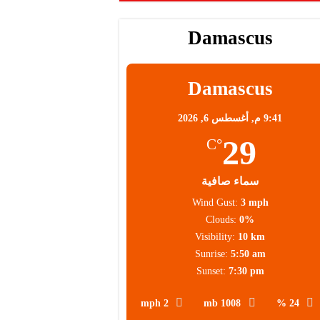
Damascus
Damascus
9:41 م,
أغسطس 6, 2026
29
°C
سماء صافية
Wind Gust:
3 mph
Clouds:
0%
Visibility:
10 km
Sunrise:
5:50 am
Sunset:
7:30 pm
2 mph
1008 mb
24 %