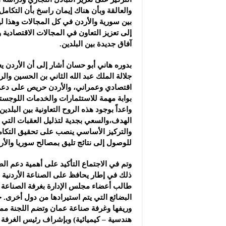
والعالقة وبأن هناك إيمان راسخ بأن التكامل 
بين سورية والأردن في كل المجالات وهذا ل
إلى تعزيز التعاون في المجالات الاقتصادية 
آفاق جديدة بين البلدين.
بدوره هاني أبو حسان أشار إلى أن الأردن يعت
جلالة الملك عبد الله الثاني بن الحسين وا
اقتصادي وعمراني، والأردن حريص على دعم 
بوابة مهمة للاستثمارات والخدمات اللوجستي
واعداً بوجود هذه الروح التعاونية بين البلد
الهدف،والسعي بجدية لتذليل العقبات التي ت
والتركيز الأساسي ينصب على تحقيق التكامل
للوصول إلى نتائج تليق بمصالح سوريا والأرد
وتم في الاجتماع التأكيد على أهمية دعم ال
ذلك في إطار يحافظ على الصناعة الأردنية وا
طالب أعضاء مجلس الإدارة بغرفة الصناعة ب
البضائع التي يتم استيرادها من دول أخرى
وريفها وغرفة صناعة عمان وتضم اللجنة ممث
هندسية – كيميائية) وبإشراف رئيس الغرفة 