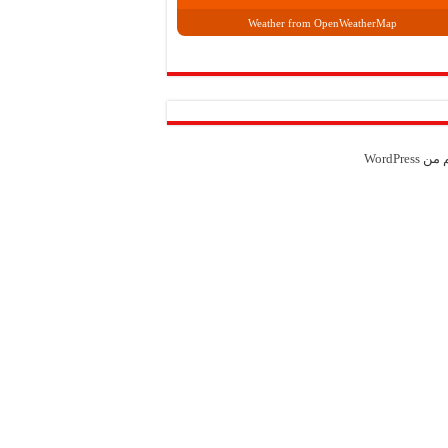
Weather from OpenWeatherMap
م من
WordPress