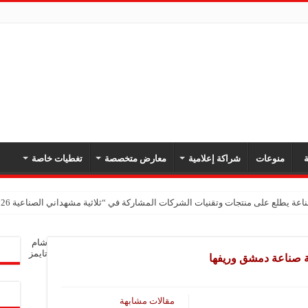
ة
منوعات
شراكة إعلامية
معارض متخصصة
تغطيات خاصة
اعة يطلع على منتجات وتقنيات الشركات المشاركة في “ثلاثية مشهداني الصناعية 2026” بدمشق
شام
تايمز
ة صناعة دمشق وريفها
مقالات مشابهة