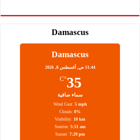
Damascus
Damascus
11:44 ص,
أغسطس 8, 2026
35
°C
سماء صافية
Wind Gust:
5 mph
Clouds:
0%
Visibility:
10 km
Sunrise:
5:51 am
Sunset:
7:29 pm