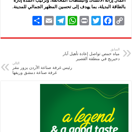
أعمال إزالة الأكشاك والبسطات المخالفة، وتركيب أعمدة إنارة
بالطاقة البديلة، بما يهدف إلى تحسين المظهر الجمالي للمدينة.
S
E
Te
W
P
T
F
C
h
m
le
h
ri
wi
ac
o
ar
ai
gr
at
nt
tt
eb
p
e
l
a
s
er
oo
y
السابق
مياه حمص تواصل إعادة تأهيل آبار
m
A
k
Li
دحيريج في منطقة القصير
التالي
p
n
رئيس غرفة صناعة الأردن يزور مقر
غرفة صناعة دمشق وريفها
p
k