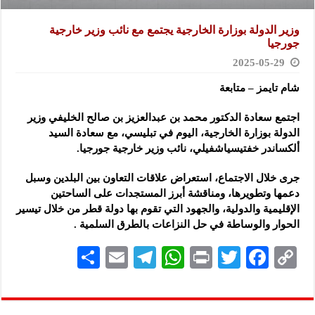
و‎زير الدولة بوزارة الخارجية يجتمع مع نائب وزير خارجية
جورجيا
2025-05-29
شام تايمز – متابعة
‏‎اجتمع سعادة الدكتور محمد بن عبدالعزيز بن صالح الخليفي وزير
الدولة بوزارة الخارجية، اليوم في تبليسي، مع سعادة السيد
ألكساندر خفتيسياشفيلي، نائب وزير خارجية جورجيا.
‏جرى خلال الاجتماع، استعراض علاقات التعاون بين البلدين وسبل
دعمها وتطويرها، ومناقشة أبرز المستجدات على الساحتين
الإقليمية والدولية، والجهود التي تقوم بها دولة قطر من خلال تيسير
الحوار والوساطة في حل النزاعات بالطرق السلمية .
S
E
Te
W
P
T
F
C
h
m
le
h
ri
wi
ac
o
ar
ai
gr
at
nt
tt
eb
p