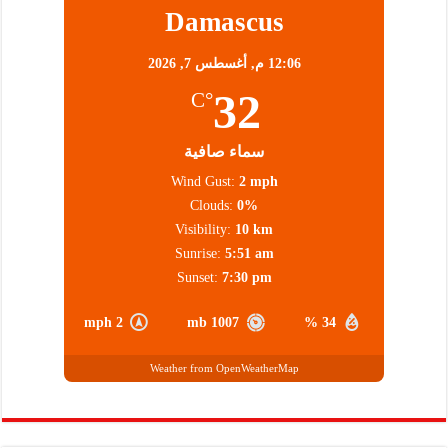
Damascus
12:06 م,
أغسطس 7, 2026
32
°C
سماء صافية
Wind Gust:
2 mph
Clouds:
0%
Visibility:
10 km
Sunrise:
5:51 am
Sunset:
7:30 pm
2 mph
1007 mb
34 %
Weather from OpenWeatherMap