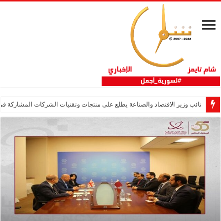
نائب وزير الاقتصاد والصناعة يطلع على منتجات وتقنيات الشركات المشاركة في “ثلاثية 