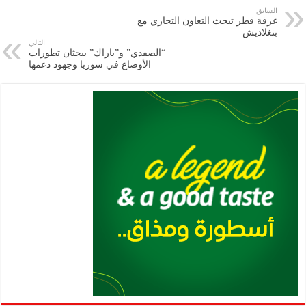
e
l
a
s
er
oo
y
السابق
غرفة قطر تبحث التعاون التجاري مع
m
A
k
Li
بنغلاديش
التالي
p
n
“الصفدي” و”باراك” يبحثان تطورات
الأوضاع في سوريا وجهود دعمها
p
k