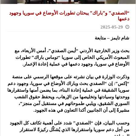
“الصفدي” و”باراك” يبحثان تطورات الأوضاع في سوريا وجهود
دعمها
2025-05-29
شام تايمز – متابعة
بحث وزير الخارجية الأردني “أيمن الصفدي”، أمس الأربعاء، مع
المبعوث الأمريكي الخاص إلى سوريا “توماس باراك”
تطورات
الأوضاع في سوريا، وجهود دعمها في عملية إعادة الإعمار.
وذكرت الوزارة في بيان نشرته على موقعها الرسمي على منصة
“إكس”: إن “الصفدي بحث وباراك الأوضاع في سوريا، وجهود دعم
سوريا الشقيقة في عملية إعادة البناء، بما يضمن أمنها واستقرارها
ووحدتها وسيادتها وتخليصها من الإرهاب، ويحفظ حقوق الشعب
السوري الشقيق، ويلبي طموحاتهم في مستقبل آمن منجز”،
مشيرةً إلى أن الجانبين أكدا التعاون في هذه الجهود.
وحسب البيان، فإن “الصفدي” شدد على أهمية تكاتف كل الجهود
من أجل دعم سوريا واستقرارها الذي يُشكّل ركيزةً لاستقرار