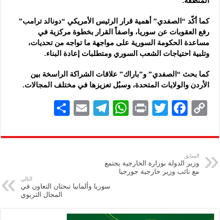
المنطقة.
كما أكّد “الصفدي” أهمية قرار الرئيس الأمريكي “دونالد ترامب”
رفع العقوبات عن سوريا، واصفاً القرار بخطوة مركزية في
مساعدة الحكومة السورية على مواجهة ما تواجه من تحديات،
وتلبية احتياجات الشعب السوري ومتطلبات إعادة البناء.
كما بحث “الصفدي” و”باراك” علاقات الشراكة الراسخة بين
الأردن والولايات المتحدة، وسبُل تعزيزها في مختلف المجالات.
S
E
Te
W
P
T
F
C
h
m
le
h
ri
wi
ac
o
ar
ai
gr
at
nt
tt
eb
p
e
l
a
s
er
oo
y
السابق
و‎زير الدولة بوزارة الخارجية يجتمع
m
A
k
Li
مع نائب وزير خارجية جورجيا
التالي
p
n
سوريا وألمانيا تبحثان التعاون في
المجال التربوي
p
k