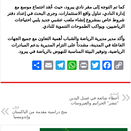
كما تم التوجه إلى مقر نادي يبرود، حيث عُقد اجتماع موسع مع
إدارة النادي، تناول واقع الاستثمارات، وجرى البحث في إعداد دفتر
شروط خاص بمشروع إنشاء ملعب عشبي جديد يلبي احتياجات
الرياضيين، ويواكب الطموحات التنموية للنادي.
وأكد مدير مديرية الرياضة والشباب أهمية التعاون مع جميع الجهات
الفاعلة في المدينة، مشدداً على التزام المديرية بدعم المبادرات
الرياضية، وتوفير البيئة المناسبة للنهوض بالرياضة في يبرود.
S
E
Te
W
P
T
F
C
h
m
le
h
ri
wi
ac
o
ar
ai
gr
at
nt
tt
eb
p
e
l
a
s
er
oo
y
السابق
أخطاء شائعة في غسل اليدين
m
A
k
Li
“تنشر” الجراثيم والفيروسات
التالي
p
n
منح دراسية مقدمة من الباكستان
وإندونيسيا ‏
p
k