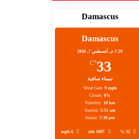
Damascus
Damascus
7:29 م,
أغسطس 7, 2026
33
°C
سماء صافية
Wind Gust:
9 mph
Clouds:
0%
Visibility:
10 km
Sunrise:
5:51 am
Sunset:
7:30 pm
6 mph
1007 mb
32 %