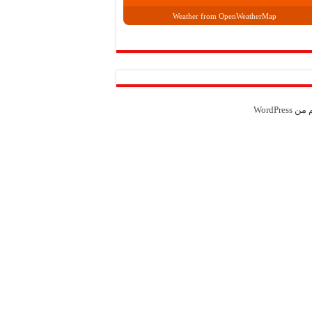
Weather from OpenWeatherMap
م من
WordPress