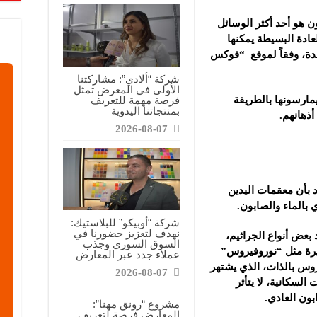
ن هو أحد أكثر الوسائل
عادة البسيطة يمكنها
دة، وفقاً لموقع “فوكس
شركة “ألادي”: مشاركتنا
الأولى في المعرض تمثل
فرصة مهمة للتعريف
مارسونها بالطريقة
بمنتجاتنا اليدوية
ذهانهم.
2026-08-07
 بأن معقمات اليدين
بالماء والصابون.
شركة “أوبيكو” للبلاستيك:
نهدف لتعزيز حضورنا في
بعض أنواع الجراثيم،
السوق السوري وجذب
رة مثل “نوروفيروس”
عملاء جدد عبر المعارض
روس بالذات، الذي يشتهر
2026-08-07
السكانية، لا يتأثر
بون العادي.
مشروع “رونق مهنا”:
المعارض فرصة لتعريف