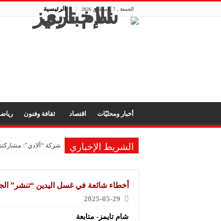
الرئيسية
الجمعة , 7 أغسطس 2026
أخبار ومحليّات
اقتصاد
ثقافة وفنون
رياض
الشريط الإخباري
شركة “ألادي”: مشاركتنا
أخطاء شائعة في غسل اليدين “تنشر” الج
2025-05-29
شام تايمز- متابعة