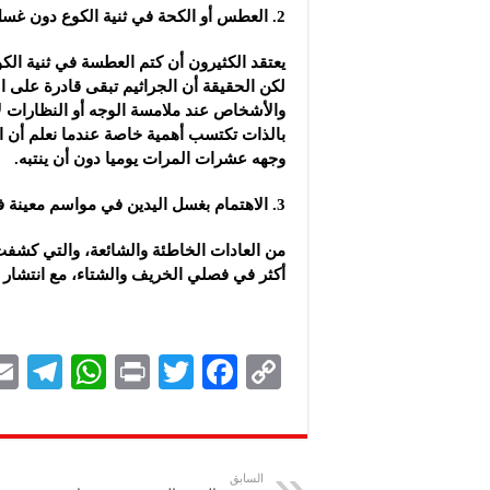
2. العطس أو الكحة في ثنية الكوع دون غسل اليدين:
يعتقد الكثيرون أن كتم العطسة في ثنية الك
لكن الحقيقة أن الجراثيم تبقى قادرة على ا
والأشخاص عند ملامسة الوجه أو النظارات ل
بالذات تكتسب أهمية خاصة عندما نعلم أن ا
وجهه عشرات المرات يوميا دون أن ينتبه.
3. الاهتمام بغسل اليدين في مواسم معينة فقط:
من العادات الخاطئة والشائعة، والتي كشفت 
أكثر في فصلي الخريف والشتاء، مع انتشار ا
Te
W
P
T
F
C
le
h
ri
wi
ac
o
gr
at
nt
tt
eb
p
a
s
er
oo
y
السابق