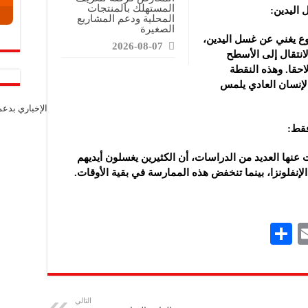
المستهلك بالمنتجات
المحلية ودعم المشاريع
الصغيرة
وع يغني عن غسل اليدين،
2026-08-07
لانتقال إلى الأسطح
احقا. وهذه النقطة
لإنسان العادي يلمس
الإخباري بدع
عنها العديد من الدراسات، أن الكثيرين يغسلون أيديهم
لإنفلونزا، بينما تنخفض هذه الممارسة في بقية الأوقات.
S
E
h
m
ar
ai
e
l
التالي