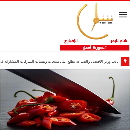
نائب وزير الاقتصاد والصناعة يطلع على منتجات وتقنيات الشركات المشاركة في “ثلاثية 