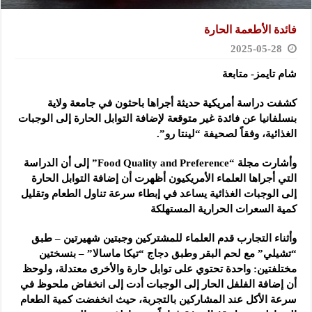
فائدة الأطعمة الحارة
2025-05-28
شام تايمز- متابعة
كشفت دراسة أمريكية حديثة أجراها باحثون في جامعة ولاية
بنسلفانيا عن فائدة غير متوقعة لإضافة التوابل الحارة إلى الوجبات
الغذائية، وفقاً لصحيفة “لينتا رو”.
وأشارت مجلة “Food Quality and Preference” إلى أن الدراسة
التي أجراها العلماء الأمريكيون أظهرت أن إضافة التوابل الحارة
إلى الوجبات الغذائية يساعد في إبطاء سرعة تناول الطعام وتقليل
كمية السعرات الحرارية المستهلكة
وأثناء التجارب قدم العلماء للمشتركين وجبتين شهيرتين – طبق
“تشيلي” مع لحم البقر وطبق دجاج “تيكا ماسالا” – بنسختين
مختلفتين: واحدة تحتوي على توابل حارة والأخرى معتدلة، ولوحظ
أن إضافة الفلفل الحار إلى الوجبات أدت إلى انخفاض ملحوظ في
سرعة الأكل عند المشاركين بالتجربة، حيث انخفضت كمية الطعام