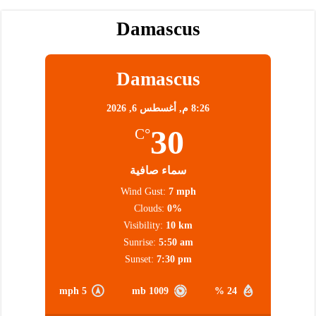
Damascus
Damascus
8:26 م,
أغسطس 6, 2026
30
°C
سماء صافية
Wind Gust:
7 mph
Clouds:
0%
Visibility:
10 km
Sunrise:
5:50 am
Sunset:
7:30 pm
5 mph
1009 mb
24 %