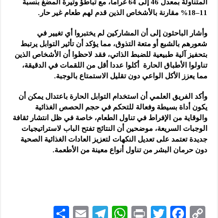
المتناولة بمعدل 46 إلى 64 غراماً، مع تباطؤ وتيرة المضغ بنسبة
11–18% مقارنة بالأشخاص الذين قدم لهم طعام غير حار.
وأشار الباحثون إلى أن المشاركين لم يختبروا أي تغيير في
شعورهم بالشبع أو متعة التذوق، مما يؤكد أن تأثير التوابل يرتبط
بتحفيز آلية طبيعية للضبط الذاتي، فقد لاحظوا أن الأشخاص الذين
تناولوا الأطباق الحارة أكلوا عددا أقل من اللقمات في الدقيقة،
مما يعزز الأكل الواعي دون تقليل الاستمتاع بالوجبة.
وأكد الفريق العلمي أن استخدام التوابل الحارة باعتدال يمكن أن
يكون أداة بسيطة وفعالة للتحكم في حجم الحصص الغذائية
والوقاية من الإفراط في تناول الطعام، خاصة في ظل انتشار ثقافة
الوجبات السريعة، موضحين أن النتائج تفتح الباب لاستراتيجيات
جديدة تعتمد على تعديل النكهات لتعزيز العادات الغذائية الصحية
دون حرمان البشر من تناول أنواع معينة من الأطعمة.
S
E
Te
W
P
T
F
C