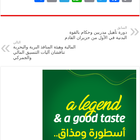
h
m
le
h
ri
wi
ac
o
ar
ai
gr
at
nt
tt
eb
p
e
l
a
s
er
oo
y
السابق
دورة تأهيل مدربين وحكام بالقوة
m
A
k
Li
البدنية في الأول من حزيران القادم
التالي
p
n
المالية وهيئة المنافذ البرية والبحرية
تناقشان آليات التنسيق المالي
p
k
والجمركي