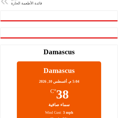
فائدة الأطعمة الحارة
p
n
p
k
Damascus
Damascus
5:04 م,
أغسطس 10, 2026
38
°C
سماء صافية
Wind Gust:
3 mph