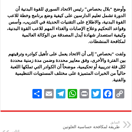
وأوضح “بلال بحصاص” رئيس الاتحاد السوري للقوة البدنية أن
الدورة تشمل تعليم الدارسين على كيفية وضع برنامج وخطة للاعب
القوة البدنية، والاطلاع على التقنيات الحديثة في التدريب، وأسس
وقواعد التحكيم وعلاج الإصابات والغذاء المهم للاعب القوة البدنية،
وكيفية استصدار شهادة آيدل المصدقة من الوكالة العالمية
لمكافحة المنشطات.
ولفت “بحصاص” إلى أن الاتحاد يعمل على تأهيل كوادره وترقيتهم
بين الفترة والأخرى، وفق معايير محددة وضمن مدة زمنية محددة
لكل فئة تدريبية أو تحكيمية، موضحاً أن الكوادر التي تملكها اللعبة
حالياً من الخبرات المتميزة على مختلف المستويات التنظيمية
والفنية.
S
E
Te
W
P
T
F
C
h
m
le
h
ri
wi
ac
o
ar
ai
gr
at
nt
tt
eb
p
e
l
a
s
er
oo
y
السابق
طريقة لمكافحة حساسية الغلوتين
m
A
k
Li
التالي