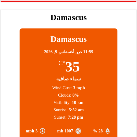
Damascus
Damascus
11:59 ص,
أغسطس 9, 2026
35
°C
سماء صافية
Wind Gust:
3 mph
Clouds:
0%
Visibility:
10 km
Sunrise:
5:52 am
Sunset:
7:28 pm
3 mph
1007 mb
28 %