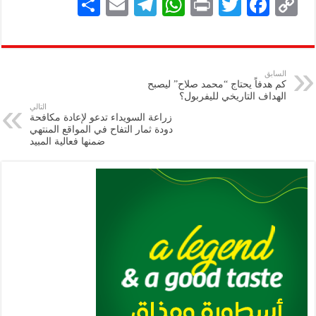
S
E
Te
W
P
T
F
C
h
m
le
h
ri
wi
ac
o
ar
ai
gr
at
nt
tt
eb
p
e
l
a
s
er
oo
y
السابق
كم هدفاً يحتاج “محمد صلاح” ليصبح
m
A
k
Li
الهداف التاريخي لليفربول؟
التالي
p
n
زراعة السويداء تدعو لإعادة مكافحة
دودة ثمار التفاح في المواقع المنتهي
p
k
ضمنها فعالية المبيد