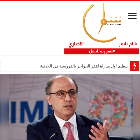
تنظيم أول مباراة لقفز الحواجز بالفروسية في اللاذقية