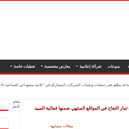
ة
منوعات
شراكة إعلامية
معارض متخصصة
تغطيات خاصة
اعة يطلع على منتجات وتقنيات الشركات المشاركة في “ثلاثية مشهداني الصناعية 2026” بدمشق
شام
تايمز
مار التفاح في المواقع المنتهي ضمنها فعالية المبيد
مقالات مشابهة