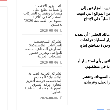
نائب وزير الاقتصاد
نين، المزارعين إلى
والصناعة يطلع على
منتجات وتقنيات الشركات
ن المواقع التي انتهت
المشاركة في “ثلاثية
سلباً على الإنتاج
مشهداني الصناعية 2026”
بدمشق
2026-08-06
مالك الحلبي” أن تجديد
رار اصطياد فراشات
الشركة المتخصصة
للصناعات البلاستيكية:
وجودة بمناطق إنتاج
المعارض الصناعية منصة
للتواصل وتعزيز حضور
المنتجات العربية
غبين بأي استفسار أو
2026-08-06
ية في منطقتهم.
الشركة العربية لصناعة
 السويداء، وتنتشر
البلاستيك: المعارض
المتخصصة فرصة لتعزيز
 الجبل، وعرمان،
التعاون ورفد السوق
السورية بمنتجات صناعية
متطورة
2026-08-06