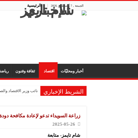
الرئيسية
الجمعة , 7 أغسطس 2026
أخبار ومحليّات
اقتصاد
ثقافة وفنون
رياض
الشريط الإخباري
نائب وزير الاقتصاد والصن
زراعة السويداء تدعو لإعادة مكافحة دودة ث
2025-05-26
شام تايمز- متابعة