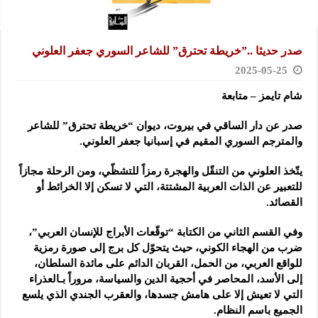
صدر حديثا ..”خريطة تحترق” للشاعر السوري جعفر العلوني
2025-05-25
شام تايمز – متابعة
صدر عن دار الساقي في بيروت، ديوان “خريطة تحترق” للشاعر
والمترجم السوري المقيم في إسبانيا جعفر العلوني.
يتّخذ العلوني من التنقّل والهجرة رمزاً للتشظّي، ومن الرحلة مجازاً
للتعبير عن الذات العربية المشتتة، التي لا تسكن إلا الخرائط أو
القصائد.
وفي القسم الثاني من الكتابة “توقّعات الأبراج للإنسان العربي”،
ضرب من الهجاء الكوني، حيث يتحوّل كل برج إلى صورة رمزية
للواقع العربي، من الحمل، القربان الدائم على مائدة السلطان،
إلى الأسد، المحاصر في أحجية الدين والسياسة، مروراً بـالعذراء
التي لا تعيش إلا على هامش جسدها، والعقرب الجندي الذي يلسع
الجميع باسم النظام.