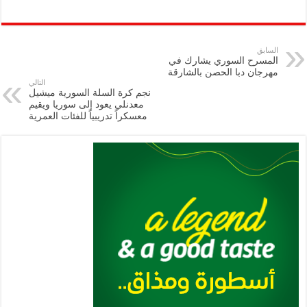
h
m
le
h
ri
wi
ac
o
ar
ai
gr
at
nt
tt
eb
p
e
l
a
s
er
oo
y
السابق
المسرح السوري يشارك في
m
A
k
Li
مهرجان دبا الحصن بالشارقة
التالي
p
n
نجم كرة السلة السورية ميشيل
معدنلي يعود إلى سوريا ويقيم
p
k
معسكراً تدريبياً للفئات العمرية