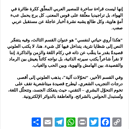
إنها ليست قراءة ساخرة للمصير العربي المعلّق ككرة طائرة في
الهواء، بل تراجيديا معلّقة على قوس المعنى. كل برج يحمل عبء
أمةٍ هاوية، وكل طالع يشبه نشرة أخبار عاجلة عن مستقبل عربي
صعب.
“هكذا أروي حياتي لنفسي” هو عنوان القسم الثالث، وفيه يتفجّر
النص إلى شظايا نثرية، يتداخل فيها كل شيء. هنا، لا يكتب العلوني
قصيدةً بقدر ما ينقّب عن ذاته في ركام اللغة والزمن والذاكرة. إننا
لا نقرأ شاعراً يكتب سيرته الذاتية، بل نواجه كائناً يعيش بين الرماد
والقصيدة، بين الهامش والهوية، وبين الحب والغياب.
وفي القسم الأخير، “تحوّلات آلية”، يذهب العلوني إلى أقصى
درجات التجريب الشعري، ليطرح قصيدة ميتاشعرية تقف على
تخوم التحوّل البشري – التقني، حيث يتفكك الجسد، وتتحلّل اللغة،
وتُستبدل الحواس بالشرائح، والعاطفة بالدوائر الإلكترونية.
S
E
Te
W
P
T
F
C