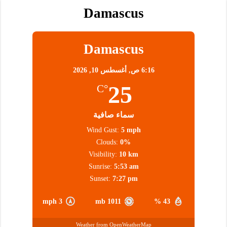
Damascus
Damascus
6:16 ص,
أغسطس 10, 2026
25
°C
سماء صافية
Wind Gust:
5 mph
Clouds:
0%
Visibility:
10 km
Sunrise:
5:53 am
Sunset:
7:27 pm
3 mph
1011 mb
43 %
Weather from OpenWeatherMap