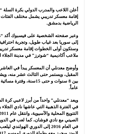
شركة “سوريا بلاست”: ال
أعلن اللاعب والمدرب الدولي بكرة السلة 
شركة “كاربوباتش”: الم
إقامة معسكر تدريبي يشمل مختلف الفئات ا
شركة “جالكسي أوتوميش
الرياضية بدمشق.
وعبر صفحته الشخصية على فيسبوك أكد “معد
إلى سوريا بعد غياب طويل، وتجربة احترافية
وستكون أولى الخطوات إقامة معسكر تدري
ملاعب أكاديمية “شوترز” في مدينة الجلاء ا
وأوضح معدنلي أن المعسكر يبدأ في العاشر
المقبل، ويستمر حتى الثالث عشر منه، ويش
عاماً.
ويعد “معدنلي” واحداً من أبرز لاعبي كرة ا
في الفترة الذهبية التي عاشها نادي الجلاء
الصيني مع نادي فوشان، كما لعب في الدوري 
في العام 2016 إلى الدوري الهولند