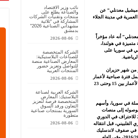
معارض التخصصية تبرز إمكانيات الصناعة المحلية وتدعم مرحلة إعادة الإعمار
نائب وزير الاقتصاد
“ميشيل معدنلي” عن
والصناعة يطلع على
عرض منصة لتعزيز الشراكات ودعم الصناعات البلاستيكية السورية
منتجات وتقنيات الشركات
لعمرية في مدينة
الجلاء
المشاركة في “ثلاثية
ن”: المعارض المتخصصة تساهم في دعم الصناعة السورية وتعزيز حضور المنتجات ال
مشهداني الصناعية 2026”
بدمشق
نلي” أنه عاد مؤخراً
2026-08-06
 متميزة في هولندا،
بي في سوريا على
الشركة المتخصصة
للصناعات البلاستيكية:
لرياضية.
المعارض الصناعية منصة
للتواصل وتعزيز حضور
 من شهر حزيران
المنتجات العربية
مل فترة صباحية لأعمار
2026-08-06
بين 8 سنوات و حتى 15سنة، وفترة مسائية لأعمار بين 15 وحتى 23
الشركة العربية لصناعة
البلاستيك: المعارض
المتخصصة فرصة لتعزيز
لسلة في سوريا، وأسهم
التعاون ورفد السوق
 بوصوله إلى منصات
السورية بمنتجات صناعية
متطورة
التتويج المحلية والآسيوية، وانتقل عام 2011 للاحتراف في الدوري
2026-08-06
الفلبيني، قبل انتقاله
ي ليلعب في صفوف لاندسليك
لايونز ويحرز معه بطولة الدوري لموسم 2016/2017، وفي العام