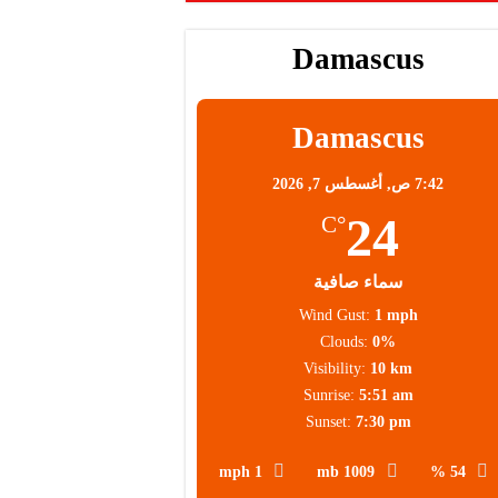
Damascus
محلية
Damascus
7:42 ص,
أغسطس 7, 2026
24
°C
سماء صافية
Wind Gust:
1 mph
Clouds:
0%
Visibility:
10 km
Sunrise:
5:51 am
Sunset:
7:30 pm
1 mph
1009 mb
54 %