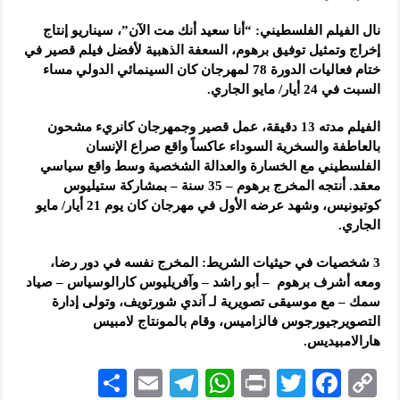
نال الفيلم الفلسطيني: “أنا سعيد أنك مت الآن”، سيناريو إنتاج
إخراج وتمثيل توفيق برهوم، السعفة الذهبية لأفضل فيلم قصير في
ختام فعاليات الدورة 78 لمهرجان كان السينمائي الدولي مساء
السبت في 24 أيار/ مايو الجاري.
الفيلم مدته 13 دقيقة، عمل قصير وجمهرجان كانريء مشحون
بالعاطفة والسخرية السوداء عاكساً واقع صراع الإنسان
الفلسطيني مع الخسارة والعدالة الشخصية وسط واقع سياسي
معقد. أنتجه المخرج برهوم – 35 سنة – بمشاركة ستيليوس
كوتيونيس، وشهد عرضه الأول في مهرجان كان يوم 21 أيار/ مايو
الجاري.
3 شخصيات في حيثيات الشريط: المخرج نفسه في دور رضا،
ومعه أشرف برهوم – أبو راشد – وآفريليوس كارالوسياس – صياد
سمك – مع موسيقى تصويرية لـ آندي شورتويف، وتولى إدارة
التصويرجيورجوس فالزاميس، وقام بالمونتاج لامبيس
هارالامبيديس.
S
E
Te
W
P
T
F
C