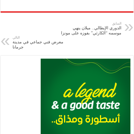
h
m
le
h
ri
wi
ac
o
ar
ai
gr
at
nt
tt
eb
p
e
l
a
s
er
oo
y
السابق
الدوري الإيطالي.. ميلان ينهي
m
A
k
Li
موسمه “الكارثي” بفوزه على مونزا
التالي
p
n
معرض فني جماعي في مدينة
جرمانا
p
k