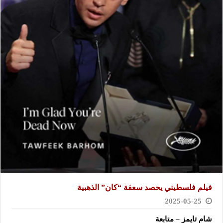
فيلم فلسطيني يحصد سعفة “كان” الذهبية
2025-05-25
شام تايمز – متابعة