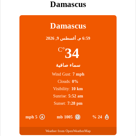
Damascus
Damascus
6:59 م,
أغسطس 9, 2026
34
°C
سماء صافية
Wind Gust:
7 mph
Clouds:
0%
Visibility:
10 km
Sunrise:
5:52 am
Sunset:
7:28 pm
5 mph
1005 mb
24 %
Weather from OpenWeatherMap