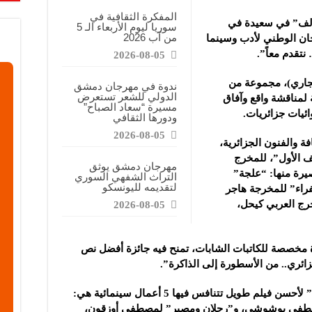
معارض التخصصية تبرز إمكانيات الصناعة المحلية وتدعم مرحلة إعادة الإعمار
المفكرة الثقافية في
الف” في سعيدة في
سوريا ليوم الأربعاء الـ 5
عرض منصة لتعزيز الشراكات ودعم الصناعات البلاستيكية السورية
من آب 2026
رجان الوطني لأدب وسينما
ن”: المعارض المتخصصة تساهم في دعم الصناعة السورية وتعزيز حضور المنتجات ال
تقدم معاً”.
2026-08-05
26 – 30 أيار/مايو الجاري)، مجموعة من
ندوة في مهرجان دمشق
الدولي للشعر تستعرض
 لمناقشة واقع وآفاق
مسيرة “سعاد الصباح”
ائيات جزائريات.
ودورها الثقافي
2026-08-05
ة والفنون الجزائرية،
 الأول”، للمخرج
مهرجان دمشق يوثق
ة إلى عرض 3 أفلام قصيرة منها: “علجة”
التراث الشفهي السوري
لتقديمه لليونسكو
راء” للمخرجة هاجر
خرج العربي كيحل،
2026-08-05
 مخصصة للكاتبات الشابات، تمنح فيه جائزة أفضل نص
ائري.. من الأسطورة إلى الذاكرة”.
كما سيجري إطلاق جائزة “الخلخال الذهبي” لأحسن فيلم طويل تتنافس فيها 5 أعمال سينمائية هي:
” للطفي بوشوشي، و”رجلان ومصير” لمصطفى أوزقون،