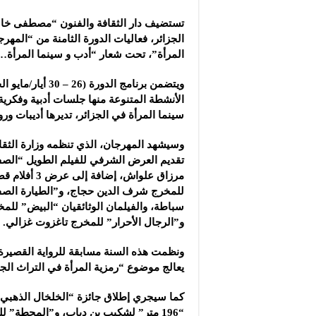
شركة “سوريا بلاست”: ال
تستضيف دار الثقافة والفنون “مصطفى خ
شركة “كاربوباتش”: الم
الجزائر، فعاليات الدورة الثامنة من “المه
شركة “جالكسي أوتوميش
المرأة”، تحت شعار “أدب و سينما المرأة… ن
ويتضمن برنامج الدورة (
الأنشطة المتنوعة منها جلسات أدبية وفكرية
سينما المرأة في الجزائر، تديرها أديبات ورو
وسيشهد المهرجان، الذي تنظمه وزارة الثقاف
تقديم العرض الشرفي للفيلم الطويل “الصف
مرزاق علواش، إضاف
للمخرج شرف الدين حجاج، و”الطيارة الصف
سباطة، والفيلمان الوثائقيان “البيض” للم
و”الرجال الأحرار” للمخرج تاغزوت غزالي.
ونظمت هذه السنة مسابقة للرواية القصيرة
يعالج موضوع “رمزية المرأة في التراث الجز
“196 متر” لشكيب بن دياب، و”المحطة