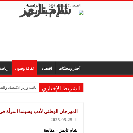
الرئيسية
الجمعة , 7 أغسطس 2026
أخبار ومحليّات
اقتصاد
ثقافة وفنون
رياض
الشريط الإخباري
نائب وزير الاقتصاد والصن
الشركة المتخصصة للصناع
الشركة العربية لصناعة
المهرجان الوطني لأدب وسينما المرأة في 
شركة “KMP” للصناعات البلاستيكية: المعارض تفتح آفاق التعاون والتعريف بجودة المنتج السوري
2025-05-25
شركة “فيرتيكس ماكينا”
شام تايمز – متابعة