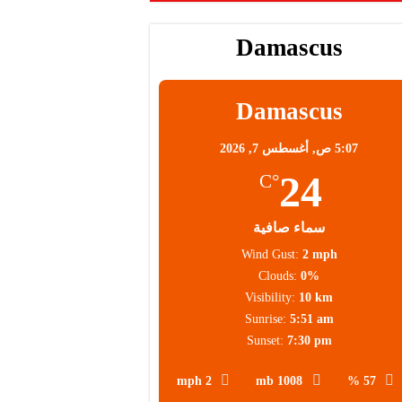
Damascus
محلية
Damascus
5:07 ص,
أغسطس 7, 2026
24
°C
سماء صافية
Wind Gust:
2 mph
Clouds:
0%
Visibility:
10 km
Sunrise:
5:51 am
Sunset:
7:30 pm
2 mph
1008 mb
57 %