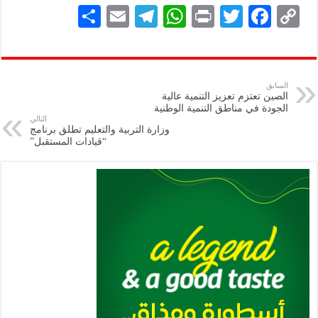
S
E
Te
W
P
T
F
C
h
m
le
h
ri
wi
ac
o
ar
ai
gr
at
nt
tt
eb
p
e
l
a
s
er
oo
y
السابق
الصين تعتزم تعزيز التنمية عالية
m
A
k
Li
الجودة في مناطق التنمية الوطنية
التالي
p
n
وزارة التربية والتعليم تطلق برنامج
“قيادات المستقبل”
p
k