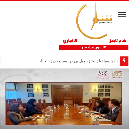
إندونيسيا تغلق متنزه جبل برومو بسبب حريق الغابات