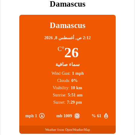
Damascus
Damascus
2:12 ص,
أغسطس 8, 2026
26
°C
سماء صافية
Wind Gust:
1 mph
Clouds:
0%
Visibility:
10 km
Sunrise:
5:51 am
Sunset:
7:29 pm
1 mph
1009 mb
61 %
Weather from OpenWeatherMap