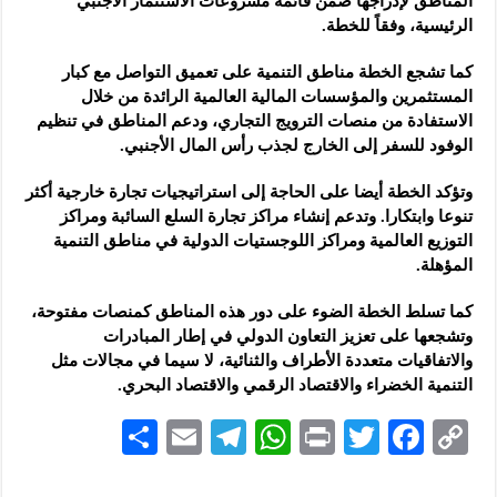
المناطق لإدراجها ضمن قائمة مشروعات الاستثمار الأجنبي
الرئيسية، وفقاً للخطة.
كما تشجع الخطة مناطق التنمية على تعميق التواصل مع كبار
المستثمرين والمؤسسات المالية العالمية الرائدة من خلال
الاستفادة من منصات الترويج التجاري، ودعم المناطق في تنظيم
الوفود للسفر إلى الخارج لجذب رأس المال الأجنبي.
وتؤكد الخطة أيضا على الحاجة إلى استراتيجيات تجارة خارجية أكثر
تنوعا وابتكارا. وتدعم إنشاء مراكز تجارة السلع السائبة ومراكز
التوزيع العالمية ومراكز اللوجستيات الدولية في مناطق التنمية
المؤهلة.
كما تسلط الخطة الضوء على دور هذه المناطق كمنصات مفتوحة،
وتشجعها على تعزيز التعاون الدولي في إطار المبادرات
والاتفاقيات متعددة الأطراف والثنائية، لا سيما في مجالات مثل
التنمية الخضراء والاقتصاد الرقمي والاقتصاد البحري.
S
E
Te
W
P
T
F
C
h
m
le
h
ri
wi
ac
o